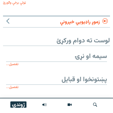
ټولې برخې وګورئ
زموږ راډیويي خپرونې
لوست ته دوام ورکړئ
سیمه او نړۍ
تفصیل...
پښتونخوا او قبایل
تفصیل...
موږ وڅارئ
ژوندۍ