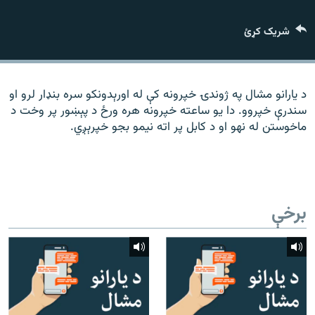
رشئ
۱۴ ساعته راډیويي خپرونې
شریک کړئ
Gandhara
موږ وڅارئ
د یارانو مشال په ژوندۍ خپرونه کې له اورېدونکو سره بنډار لرو او
سندرې خپروو. دا یو ساعته خپرونه هره ورځ د پېښور پر وخت د
ماخوستن له نهو او د کابل پر اته نیمو بجو خپرېږي.
د ازادې اروپا راډیو ټولې ووبپاڼې
برخې