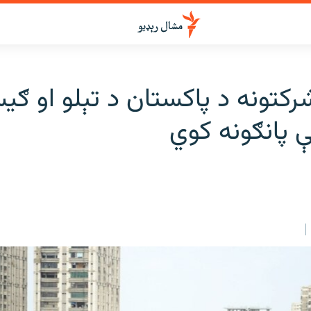
رکتونه د پاکستان د تېلو او ګی
 پانګونه کوي