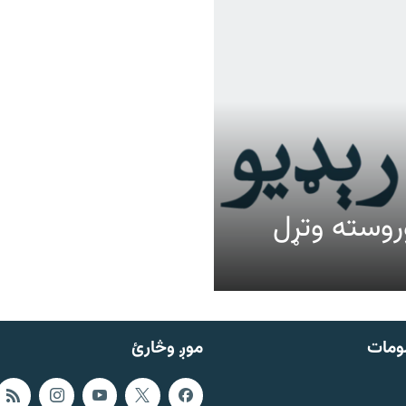
عالیت وروسته وتړل
ومات
موږ وڅارئ