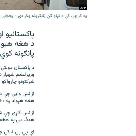
په کراچۍ کې د تېلو ګڼ ټانکرونه ولاړ دي - پخوانی ا
پاکستانیو او
د هغه هېواد 
پانګونه کوي.
د پاکستان دولتي 
وزیراعظم شهباز ش
شرکتونو چارواکو 
اژانس وايي چې د 
هغه هېواد په ۲۴۰ ځایونو کې د تېلو او ګیسو د موندلو لپاره کیندنې کوي.
اژانس کاږي چې ش
هدف يې په هغه هېو
اې پي پي ليکي چ