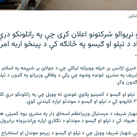
نځور.
 نړيوالو شرکتونو اعلان کړی چې په راتلونکو درې
د تېلو او ګیسو په څانګه کې د پینځو اربه امري
خبري اژانس پر خپله ووبپاڼه لیکلي چې د جولای پر شپږمه په اسلام ا
ریف په مشرۍ غونډه وشوه چې پکې د وفاقي وزیرانو په ګډون د تېلو
ګډون وکړ.
تېلو او ګیسو د کمپنیو پلاوي غونډې ته وویل چې په راتلونکو درې کلو
هباز شريف د مرستیال وزیراعظم اسحاق ډار په مشرۍ يوه کمېټۍ ه
اد کې د تېلو او ګیسو د موندلو د تګلارې لپاره وړاندیزونه برابرول
ې شهباز شريف وويل چې د تېلو او ګیسو د زېرمو موندل او استخرا