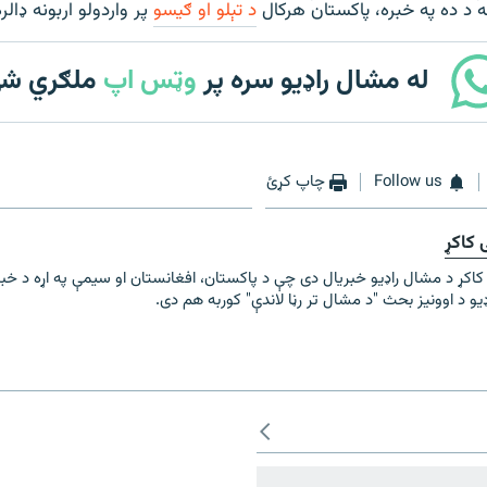
 د ده په خبره، پاکستان هرکال
د تېلو او ګیسو
پر واردولو اربونه ډالر
له مشال راډیو سره پر
وټس اپ
ملګري ش
Follow us
چاپ کړئ
 کاکړ
کاکړ د مشال راډیو خبریال دی چې د پاکستان، افغانستان او سیمې په اړه د خب
و د اوونیز بحث "د مشال تر رڼا لاندې" کوربه هم دی.