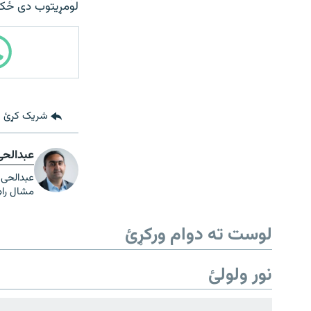
لومړيتوب دی ځکه
شریک کړئ
عبدالحی
عبدالحی 
مشال راډی
لوست ته دوام ورکړئ
نور ولولئ