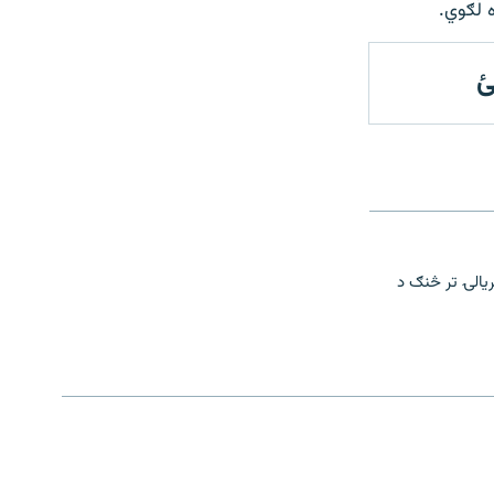
ه لګوي.
ئ
ریالۍ تر څنګ د