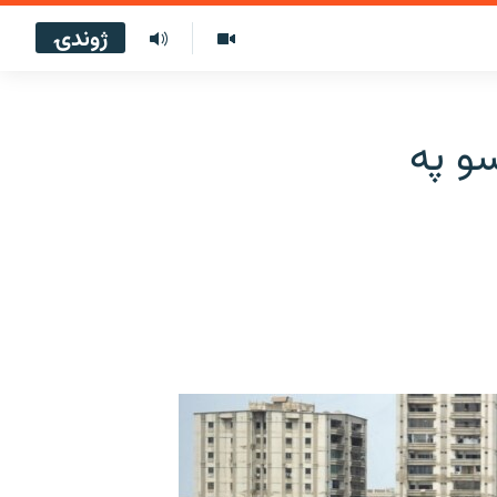
ژوندۍ
سو په