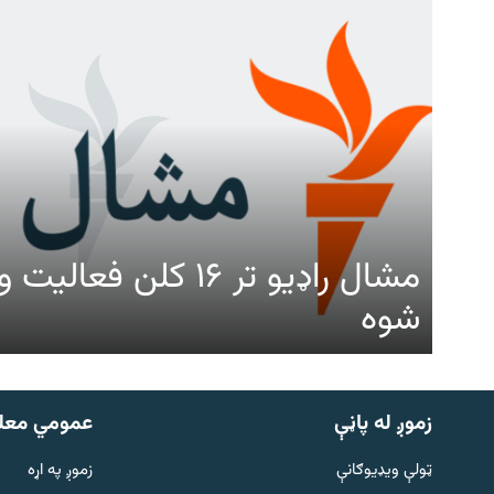
مشال راډیو تر ۱۶ کلن ف
شوه
زموږ له پاڼې
عمومي معل
ټولې ویډیوګانې
زموږ په اړه