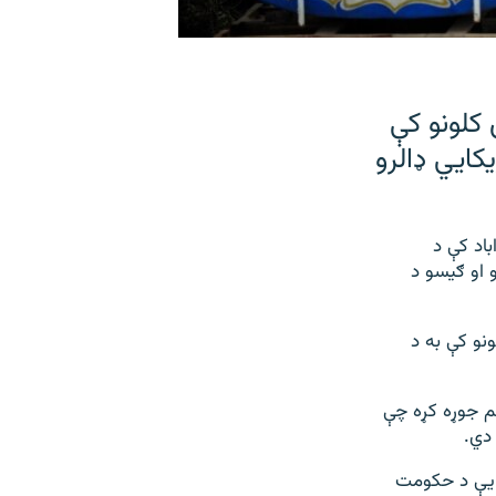
 کلونو کې
کايي ډالرو
باد کې د
 او ګیسو د
نو کې به د
م جوړه کړه چې
 دي.
ج يې د حکومت