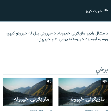
رشئ
۱۴ ساعته راډیويي خپرونې
شریک کړئ
Gandhara
موږ وڅارئ
د مشال راډیو مازیګرنۍ خپرونه. د خپرونې پیل له خبرونو کېږي،
ورسره اوونیزه خپرونه/خپرونې هم خپرېږي.
د ازادې اروپا راډیو ټولې ووبپاڼې
برخې