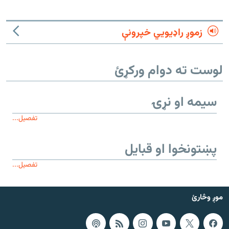
زموږ راډیويي خپرونې
لوست ته دوام ورکړئ
سیمه او نړۍ
تفصیل...
پښتونخوا او قبایل
تفصیل...
موږ وڅارئ