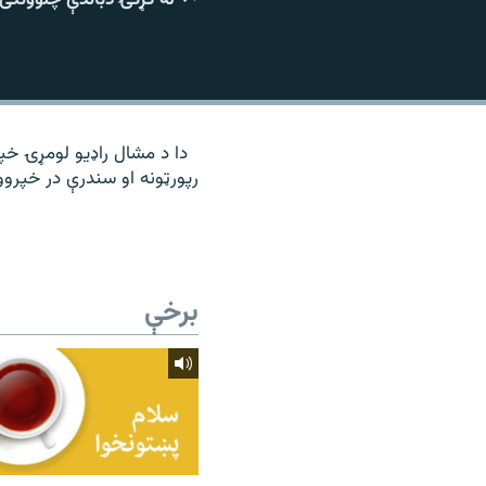
۱۴ ساعته راډیويي خپرونې
رشئ
دا د مشال راډیو لومړۍ خپرو
رپورټونه او سندرې در خپروو
برخې