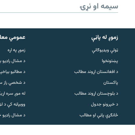
سیمه او نړۍ
زموږ له پاڼې
عمومي معل
ټولې ویډیوګانې
زموږ په اړه
پښتونخوا
د مشال راډيو ب
Gandhara
د افغانستان اړوند مطالب
د مطالبو بیاخپر
پاکستان
د شخصي راز سا
موږ وڅارئ
د بلوچستان اړوند مطالب
له موږ سره اړی
د خپرونو جدول
ووبپاڼه کې د ل
د ازادې اروپا راډیو ټولې ووبپاڼې
ځانګړې پاڼې او مطالب
د مشال راډیو 