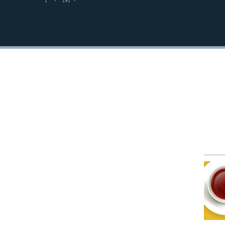
نښلول