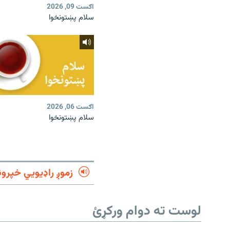
اګست 09, 2026
سلام پښتونخوا
اګست 06, 2026
سلام پښتونخوا
زموږ راډیويي خپرون
لوست ته دوام ورکړئ