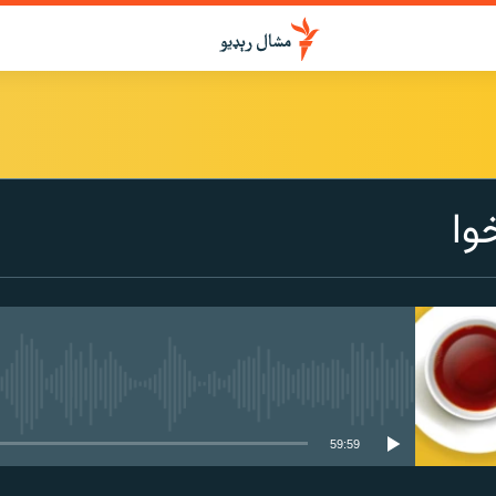
درواخلئ
وا
ګډ یې کړئ یا واخلئ
هېڅ میډیايي سرچینه اوس نشته
59:59