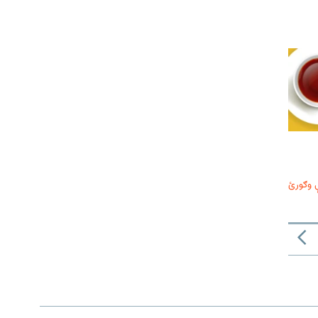
 وګورئ