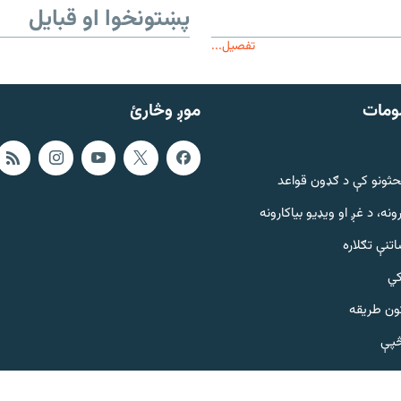
پښتونخوا او قبایل
تفصیل...
ومات
موږ وڅارئ
حثونو کې د ګډون قواعد
ونه، د غږ او ویډیو بیاکارونه
تنې تګلاره
کي
ټون طریقه
څپې