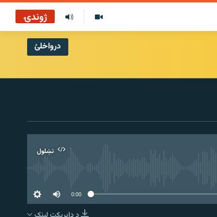
ژوندۍ
درواخلئ
نښلول
0:00
د ډاېرېکټ لېنک