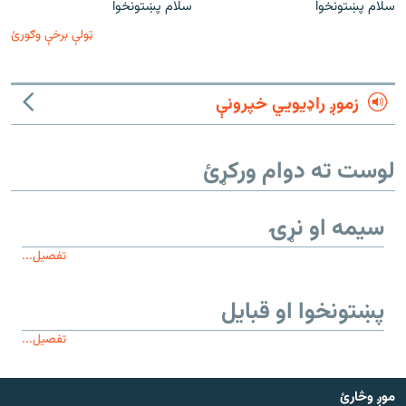
سلام پښتونخوا
سلام پښتونخوا
ټولې برخې وګورئ
زموږ راډیويي خپرونې
لوست ته دوام ورکړئ
سیمه او نړۍ
تفصیل...
پښتونخوا او قبایل
تفصیل...
موږ وڅارئ