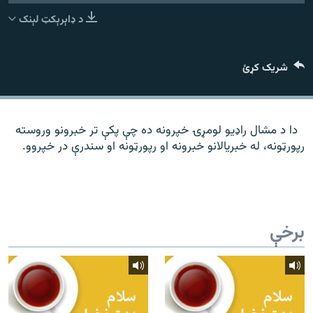
رشئ
۱۴ ساعته راډیويي خپرونې
د ډاېرېکټ لېنک
Gandhara
شریک کړئ
موږ وڅارئ
دا د مشال راډیو لومړۍ خپرونه ده چې پکې تر خبرونو وروسته
رپورټونه، له خبریالانو خبرونه او رپورټونه او سندرې در خپروو.
د ازادې اروپا راډیو ټولې ووبپاڼې
برخې