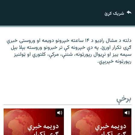
رشئ
۱۴ ساعته راډیويي خپرونې
شریک کړئ
Gandhara
موږ وڅارئ
دلته د مشال راډیو د ۱۴ ساعته خپرونو دویمه او وروستۍ خبري
ګړۍ تکرار اورئ. په دې خپرونه کې تر خبرونو وروسته بېلا بېل
سیمه ییز او نړیوال رپورټونه، شننې، مرکې، کلتوري او ټولنیز
رپورټونه خپرېږي.
د ازادې اروپا راډیو ټولې ووبپاڼې
برخې