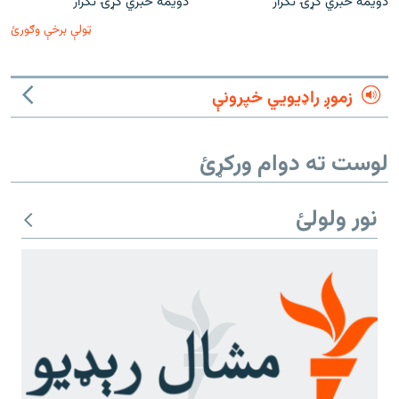
دویمه خبري ګړۍ تکرار
دویمه خبري ګړۍ تکرار
ټولې برخې وګورئ
زموږ راډیويي خپرونې
لوست ته دوام ورکړئ
نور ولولئ