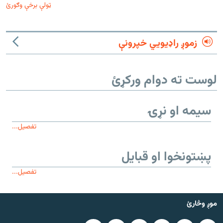
ټولې برخې وګورئ
زموږ راډیويي خپرونې
لوست ته دوام ورکړئ
سیمه او نړۍ
تفصیل...
پښتونخوا او قبایل
تفصیل...
موږ وڅارئ