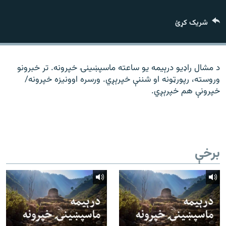
رشئ
۱۴ ساعته راډیويي خپرونې
شریک کړئ
Gandhara
موږ وڅارئ
د مشال راډیو درېیمه یو ساعته ماسپښینۍ خپرونه. تر خبرونو
وروسته، رپورټونه او شننې خپرېږي. ورسره اوونیزه خپرونه/
خپرونې هم خپرېږي.
د ازادې اروپا راډیو ټولې ووبپاڼې
برخې