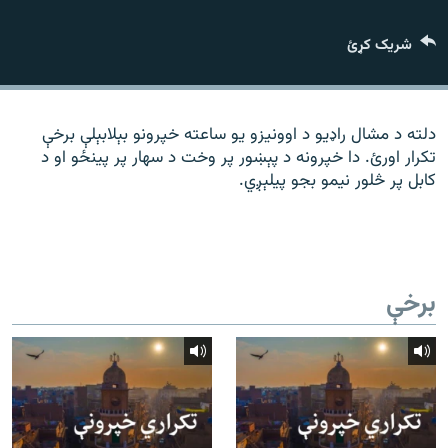
رشئ
۱۴ ساعته راډیويي خپرونې
شریک کړئ
Gandhara
موږ وڅارئ
دلته د مشال راډیو د اوونیزو یو ساعته خپرونو بېلابېلې برخې
تکرار اورئ. دا خپرونه د پېښور پر وخت د سهار پر پینځو او د
کابل پر څلور نیمو بجو پیلېږي.
د ازادې اروپا راډیو ټولې ووبپاڼې
برخې