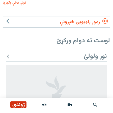
ټولې برخې وګورئ
زموږ راډیويي خپرونې
لوست ته دوام ورکړئ
نور ولولئ
ژوندۍ