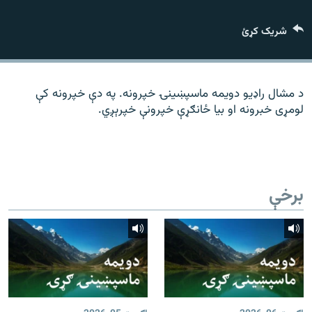
رشئ
۱۴ ساعته راډیويي خپرونې
شریک کړئ
Gandhara
موږ وڅارئ
د مشال راډیو دویمه ماسپښینۍ خپرونه. په دې خپرونه کې
لومړی خبرونه او بیا ځانګړې خپرونې خپرېږي.
د ازادې اروپا راډیو ټولې ووبپاڼې
برخې