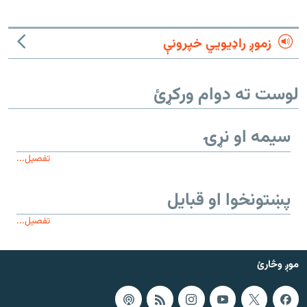
زموږ راډیويي خپرونې
لوست ته دوام ورکړئ
سیمه او نړۍ
تفصیل...
پښتونخوا او قبایل
تفصیل...
موږ وڅارئ