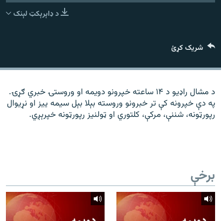
رشئ
۱۴ ساعته راډیويي خپرونې
د ډاېرېکټ لېنک
Gandhara
شریک کړئ
موږ وڅارئ
د مشال راډیو د ۱۴ ساعته خپرونو دویمه او وروستۍ خبري ګړۍ.
په دې خپرونه کې تر خبرونو وروسته بېلا بېل سیمه ییز او نړیوال
د ازادې اروپا راډیو ټولې ووبپاڼې
رپورټونه، شننې، مرکې، کلتوري او ټولنیز رپورټونه خپرېږي.
برخې