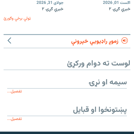
اګست 01, 2026
جولای 31, 2026
خبري ګړۍ ۲
خبري ګړۍ ۲
ټولې برخې وګورئ
زموږ راډیويي خپرونې
لوست ته دوام ورکړئ
سیمه او نړۍ
تفصیل...
پښتونخوا او قبایل
تفصیل...