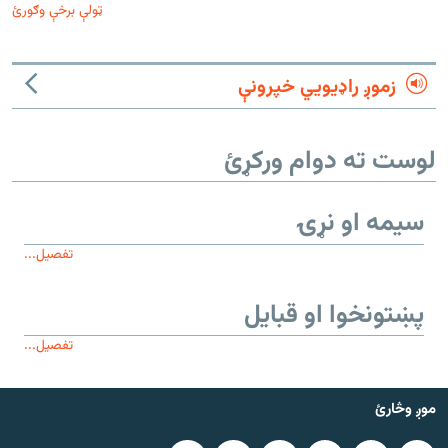
ټولې برخې وګورئ
زموږ راډیويي خپرونې
لوست ته دوام ورکړئ
سیمه او نړۍ
تفصیل...
پښتونخوا او قبایل
تفصیل...
موږ وڅارئ