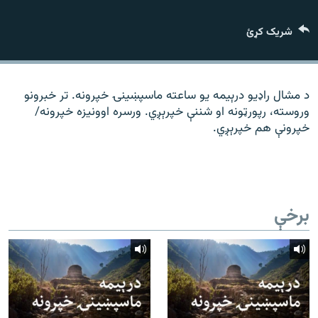
رشئ
۱۴ ساعته راډیويي خپرونې
شریک کړئ
Gandhara
موږ وڅارئ
د مشال راډیو درېیمه یو ساعته ماسپښینۍ خپرونه. تر خبرونو
وروسته، رپورټونه او شننې خپرېږي. ورسره اوونیزه خپرونه/
خپرونې هم خپرېږي.
د ازادې اروپا راډیو ټولې ووبپاڼې
برخې