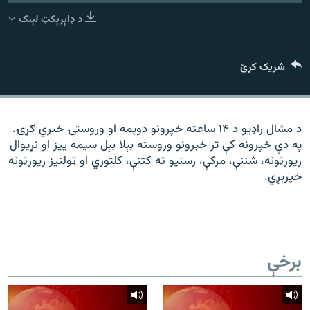
رشئ
۱۴ ساعته راډیويي خپرونې
د ډاېرېکټ لېنک
Gandhara
شریک کړئ
موږ وڅارئ
د مشال راډیو د ۱۴ ساعته خپرونو دویمه او وروستۍ خبري ګړۍ.
په دې خپرونه کې تر خبرونو وروسته بېلا بېل سیمه ییز او نړیوال
د ازادې اروپا راډیو ټولې ووبپاڼې
رپورټونه، شننې، مرکې، رسنیو ته کتنې، کلتوري او ټولنیز رپورټونه
خپرېږي.
برخې