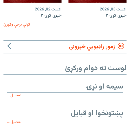
اګست 03, 2026
اګست 02, 2026
خبري ګړۍ ۲
خبري ګړۍ ۲
ټولې برخې وګورئ
زموږ راډیويي خپرونې
لوست ته دوام ورکړئ
سیمه او نړۍ
تفصیل...
پښتونخوا او قبایل
تفصیل...