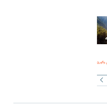
 وګورئ