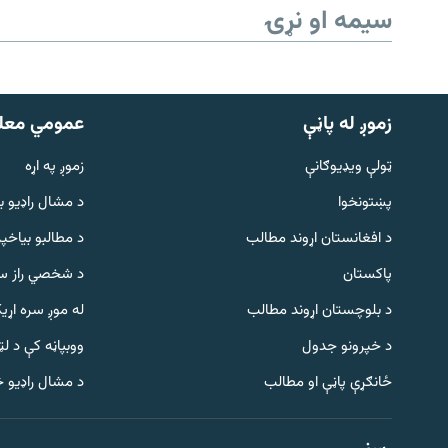
سیمه او نړۍ
زموږ له پاڼې
عمومي معل
ټولې ویډیوګانې
زموږ په اړه
پښتونخوا
د مشال راډيو ب
د افغانستان اړوند مطالب
د مطالبو بیاخپر
پاکستان
د شخصي راز سا
د بلوچستان اړوند مطالب
له موږ سره اړی
د خپرونو جدول
ووبپاڼه کې د ل
Gandhara
ځانګړې پاڼې او مطالب
د مشال راډیو 
موږ وڅارئ