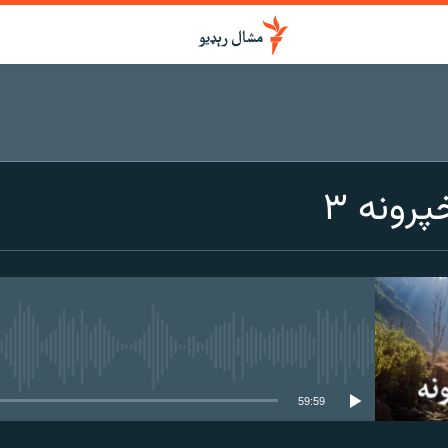
رونه ۳
هېڅ میډیايي سرچینه اوس نشته
59:59