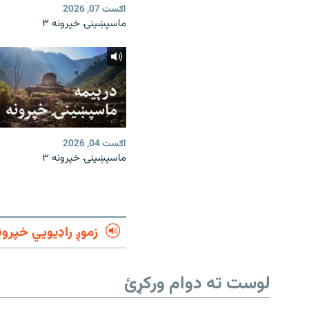
اګست 07, 2026
ماسپښینۍ خپرونه ۳
اګست 04, 2026
ماسپښینۍ خپرونه ۳
زموږ راډیويي خپرون
لوست ته دوام ورکړئ