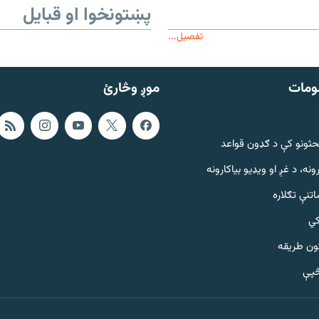
پښتونخوا او قبایل
تفصیل...
ومات
موږ وڅارئ
حثونو کې د ګډون قواعد
ونه، د غږ او ویډیو بیاکارونه
تنې تګلاره
کي
ټون طریقه
څپې