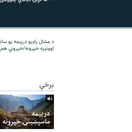
۱۴ ساعته راډیويي خپرونې
رشئ
د مشال راډیو درېیمه یو ساع
اوونیزه خپرونه/خپرونې هم 
برخې