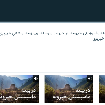
ته ماسپښینۍ خپرونه. تر خبرونو وروسته، رپورټونه او شننې خپرېږي
خپرېږي.