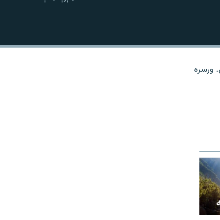
نښلول
. ورسره