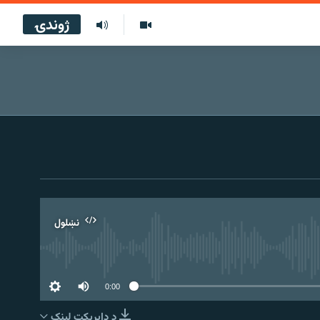
ژوندۍ
نښلول
0:00
د ډاېرېکټ لېنک