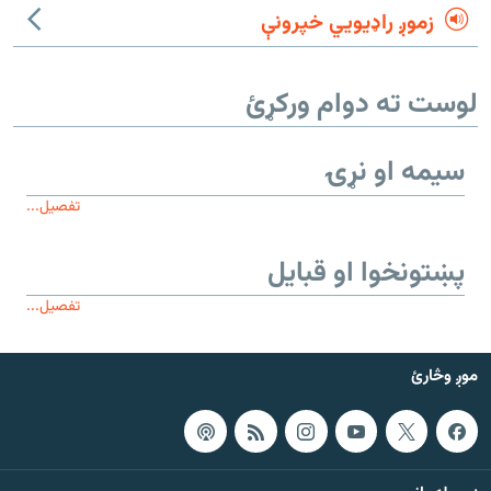
زموږ راډیويي خپرونې
لوست ته دوام ورکړئ
سیمه او نړۍ
تفصیل...
پښتونخوا او قبایل
تفصیل...
موږ وڅارئ