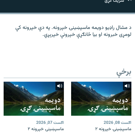
رشئ
شریک کړئ
۱۴ ساعته راډیويي خپرونې
Gandhara
د مشال راډیو دویمه ماسپښینۍ خپرونه. په دې خپرونه کې
لومړی خبرونه او بیا ځانګړې خپرونې خپرېږي.
موږ وڅارئ
د ازادې اروپا راډیو ټولې ووبپاڼې
برخې
اګست 08, 2026
اګست 07, 2026
ماسپښينۍ خپرونه ۲
ماسپښينۍ خپرونه ۲