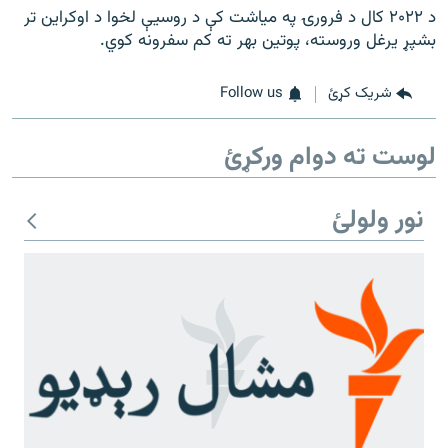
د ۲۰۲۲ کال د فرورۍ په مياشت کې د روسیې لخوا د اوکراين تر
بشپړ یرغل وروسته، پوتين بهر ته کم سفرونه کوي.
شریک کړئ
Follow us
لوست ته دوام ورکړئ
نور ولولئ