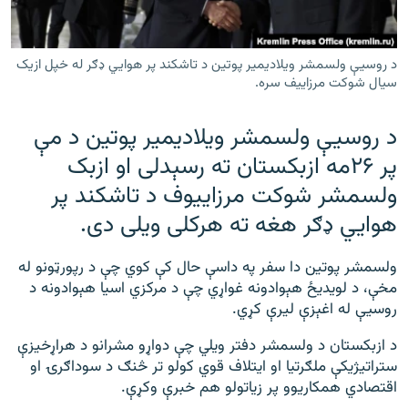
رشئ
۱۴ ساعته راډیويي خپرونې
Gandhara
د روسیې ولسمشر ويلاديمير پوتین د تاشکند پر هوايي‌ ډګر له خپل ازیک
سیال شوکت مرزاییف سره.
موږ وڅارئ
د روسیې ولسمشر ويلاديمير پوتين د مې
پر ۲۶مه ازبکستان ته رسېدلی او ازبک
ولسمشر شوکت مرزاييوف د تاشکند پر
د ازادې اروپا راډیو ټولې ووبپاڼې
هوايي ډګر هغه ته هرکلی ویلی دی.
ولسمشر پوتين دا سفر په داسې حال کې کوي چې د رپورټونو له
مخې، د لویدیځ هېوادونه غواړي چې د مرکزي اسيا هېوادونه د
روسیې له اغېزې ليرې کړي.
د ازبکستان د ولسمشر دفتر ويلي چې دواړو مشرانو د هراړخیزې
ستراتيژيکې ملګرتيا او ايتلاف قوي کولو تر څنګ د سوداګرۍ او
اقتصادي همکاريوو پر زیاتولو هم خبرې وکړې.