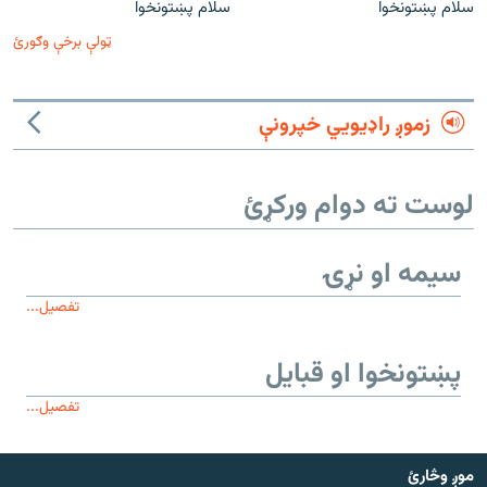
سلام پښتونخوا
سلام پښتونخوا
ټولې برخې وګورئ
زموږ راډیويي خپرونې
لوست ته دوام ورکړئ
سیمه او نړۍ
تفصیل...
پښتونخوا او قبایل
تفصیل...
موږ وڅارئ