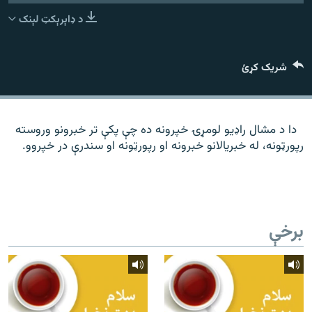
رشئ
۱۴ ساعته راډیويي خپرونې
د ډاېرېکټ لېنک
Gandhara
شریک کړئ
موږ وڅارئ
دا د مشال راډیو لومړۍ خپرونه ده چې پکې تر خبرونو وروسته
رپورټونه، له خبریالانو خبرونه او رپورټونه او سندرې در خپروو.
د ازادې اروپا راډیو ټولې ووبپاڼې
برخې