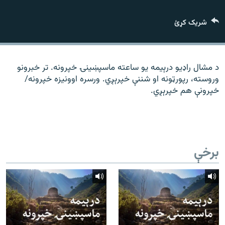
رشئ
۱۴ ساعته راډیويي خپرونې
شریک کړئ
Gandhara
موږ وڅارئ
د مشال راډیو درېیمه یو ساعته ماسپښینۍ خپرونه. تر خبرونو
وروسته، رپورټونه او شننې خپرېږي. ورسره اوونیزه خپرونه/
خپرونې هم خپرېږي.
د ازادې اروپا راډیو ټولې ووبپاڼې
برخې