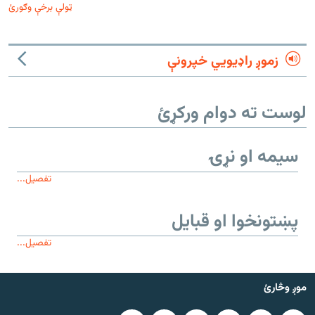
ټولې برخې وګورئ
زموږ راډیويي خپرونې
لوست ته دوام ورکړئ
سیمه او نړۍ
تفصیل...
پښتونخوا او قبایل
تفصیل...
موږ وڅارئ