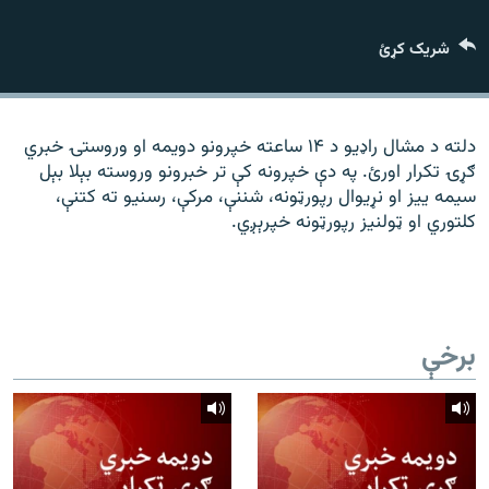
رشئ
۱۴ ساعته راډیويي خپرونې
شریک کړئ
Gandhara
موږ وڅارئ
دلته د مشال راډیو د ۱۴ ساعته خپرونو دویمه او وروستۍ خبري
ګړۍ تکرار اورئ. په دې خپرونه کې تر خبرونو وروسته بېلا بېل
سیمه ییز او نړیوال رپورټونه، شننې، مرکې، رسنیو ته کتنې،
کلتوري او ټولنیز رپورټونه خپرېږي.
د ازادې اروپا راډیو ټولې ووبپاڼې
برخې