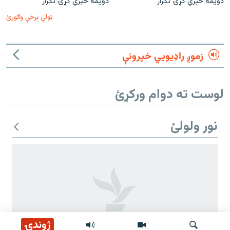
دویمه خبري ګړۍ تکرار
دویمه خبري ګړۍ تکرار
ټولې برخې وګورئ
زموږ راډیويي خپرونې
لوست ته دوام ورکړئ
نور ولولئ
ژوندۍ