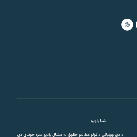
اشنا راډیو
د دې ووبپاڼې د ټولو مطالبو حقوق له مشال راډیو سره خوندي دي