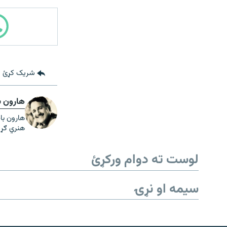
شریک کړئ
هارون ب
هارون با
هنري ګړ
لوست ته دوام ورکړئ
سیمه او نړۍ