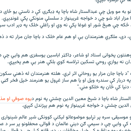
 به مو ويل چې عبدالستار شاه باچا په ډبګرۍ کې د ناستي يو ځای د
ا مزار اباد شو چې د خواجه غريبنواز د سلسلې منونکي پکې غونډېږي. زه
که چې هېڅ شور او غوغا پکې نه وي او راغلي خلک په ډېر ادب سره 
، دی، ملګري هنرمندان يې او هم عام خلک د باچا جان مزار ته د ذه
وهنتون پخوانی استاد او شاعر، ډاکټر اباسين يوسفزی هم وايي چې د 
دان نه يوازې روحي تسکين ترلاسه کوي بلکې هنر يې هم پخېږي.
 "د باچا جان مزار يو روحاني اثر لري. هلته هنرمندان له ذهني سکو
په دربار کې سندره ويل او يا هم ساز غږول يو هنرمند خپل فخر ګڼي
 دنيا کې ځان په خلکو مني."
لستار شاه باچا د شېخ معين الدين چشتي په نوم د
يوه صوفي او مذ
 الدين چشتي د خواجه غريبنواز په نوم هم پېژندل کېږي.
و موسيقۍ سره پر تړليو موضوعاتو ليکنې کوونکی شېر عالم شېنواری 
ه کې وايي چې د سيمې ګڼ ديني عالمان د قوالۍ محفلونو پر سر د عبد
 په يوه مناظره کې خپل مخالفان پر دې قانع کړل چې د قوالۍ ويل 