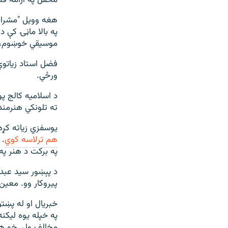
هغه وویل "مشرانو
په بالا ماڼۍ کې د
موسيقي خوښوم، ځ
فضل استاد زياتوي
ورځي.
د اسلاميه کالج پ
ته تلونکي هنرمن
یوسفزي زیاته کړه
هم ترلاسه کوي
. 
په برکت د هنر په
د پېښور سيد عبدا
پيروکار وو. معين
خبريال او له پښت
په خپله يوه ليکن
مخالف ول. خو هغه