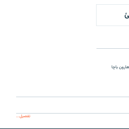
ئ
ارون باچا
تفصیل...