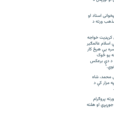
وانی استاد او
ذهب ورته د
ل کرېډېت خواجه
اسلام عالمګير
سره يې هېڅ کار
که يو څوک
. د دې برعکس
وي."
ل محمد، شاه
ه مزار کې د
رته پروګرام
جوړېږي او هلته