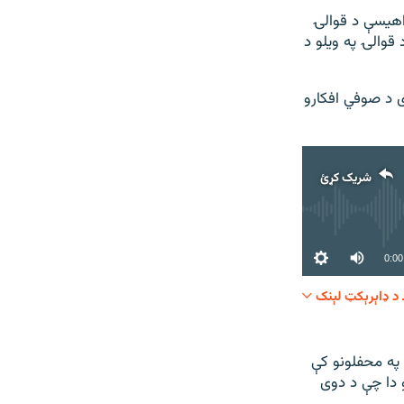
راهيسې د قوالۍ
قوالۍ په ويلو د
 د صوفي افکارو
شریک کړئ
0:00
د ډاېرېکټ لېنک
شریک کړئ
 په محفلونو کې
و دا چې د دوی