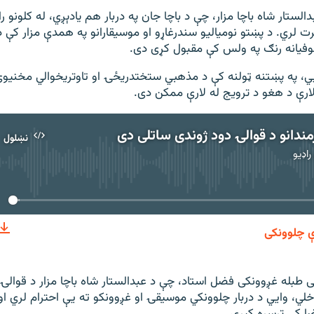
الستار شاه باچا مزار، چې د باچا جان په دربار هم يادېږي، له کلونو 
ت لري. د پښتو نومياليو سندرغاړو او موسيقارانو په همدې مزار کې د 
يانه رنګ په ولس کې مقبول کړی دی.
ي، په پښتنه ټولنه کې د مذهبي ستختدريځۍ او تاوتريخوالي مخنيوی
ارې د هغو د ترويج له لارې ممکن دی.
مندانو د قوالۍ دود ژوندی ساتلی دی
نښلول
اډیو
هېڅ میډیايي سرچینه اوس نشته
ې چلوونکی
نښلول
لی طبله غږوونکی فضل استاد، چې د عبدالستار شاه باچا مزار د قوالۍ
اخلي، وايي د دربار چلوونکي موسيقۍ او غږوونکو ته يې احترام لري ا
ا کې ترسره کېږي.