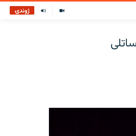
ژوندۍ
ساتلی