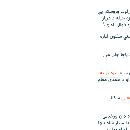
رلود. وروسته يې
 خپله د دربار
قوالي اوري."
ني سکون لپاره
باچا جان مزار
ن سره
سره تربيه
 او د همدې مقام
هبي
سکالر
د ډان ورځپاڼې
الستار شاه باچا
او اورېدل د