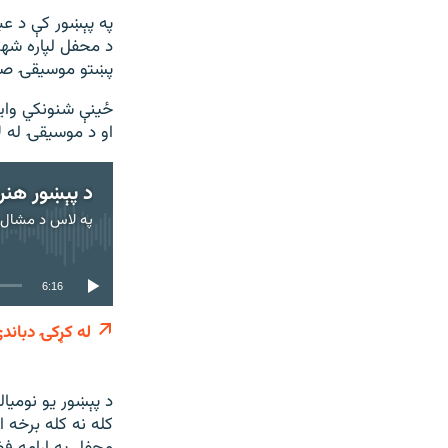
په پېښور کې د عبد
د محفل لپاره شهر
پښتو موسيقۍ صوف
ځينې شنونکي واي
او د موسيقۍ له ل
د پېښور هنر
په لاس د
مشال ر
6:16
له کړکۍ دباند
د پېښور يو نوميا
کله نه کله برخه 
محفل په ارامه فض