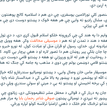
ه اړين دي.
صور کلي نورالامين يوسفزی، چې دی هم د اسلاميه کالج پوهنتون پخ
دی، مشال راډيو ته وايي چې هر هغه څوک د پښتنو دوست دی چې م
 غېږ کې پېژني.
وايم دا په هند کې چې کروړونه خلکو اسلام قبول کړی دی، د دې ټو
هغه د هند د تمدن او نه هم
د موسيقۍ مخالفت
وکړ. هغه وويل چې 
يادونه لري. خدای، رسول او قران منل او عبادت کول. له نورو خبرو 
اچا جان بلکې پير روښان هم دا تصور لاره او د هغې پرچار يې کاوه. 
 روحانيت او هنر له لارو ورپېژني نو هغه د پښتنو قامي دوست دی
ښتنو قامي دوښمن بولم چې دوی د مذهب په جامه کې جنګ ته هڅ
موسيقار ماس خان وصال وايي، د پښتنو نومياليو سندرغاړو لکه خيا
الله او يوشمېر نورو د پېښور په بالا ماڼۍ کې د عبدالستار شاه باچا پ
 کې برخه اخيستې او پښتنو ته يې د مينې او سولې سندرې ويلې دي.
جان په دربار کې د قوالۍ د محفل مشر تنظيموونکی دی، زياتوي چې و
ښور ته نيږدې د نوميالي پښتون
صوفي شاعر رحمان بابا
په مزار هم 
انو ترڅنګ عام خلک د ذهني ارامتيا ترلاسه کولو لپاره ورځي.