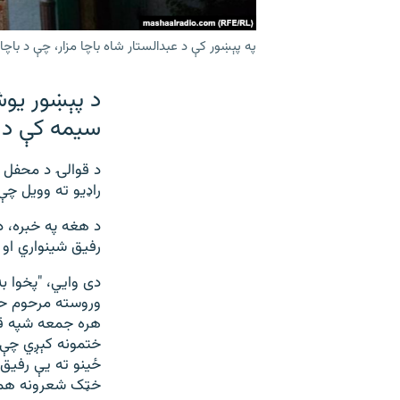
په پېښور کې د عبدالستار شاه باچا مزار، چې د باچا
د پېښور يوش
سيمه کې د س
راډيو ته وويل چې
د هغه په خبره، د
رفيق شينواري او 
دی وايي، "پخوا به
هره جمعه شپه قوا
ختمونه کېږي چې پ
ځينو ته يې رفيق 
خټک شعرونه هم و