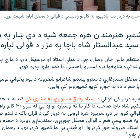
 جان په دربار هم يادېږي، له کلونو راهيسې د قوالۍ د محفل لپاره شهرت لري.
مېر هنرمندان هره جمعه شپه د دې ښار په با
يد عبدالستار شاه باچا په مزار د قوالۍ لپاره 
 له تېرو شاوخوا درو لسيزو راهيسې دا ذمه واري پوره کوي.
 محفل سندرغاړي د سترو پښتنو شاعرانو شعرونه د يوه پخواني نوميا
يا هم د ده په جوړو کړيو کمپوزونو کې وايي.
 په دربار کې قوالي
د استاد رفيق شينواري په مشرۍ کې
کېدله. د هغ
وروسته مرحوم حکيم شاه باچا صاحب 
لي کوو. پر دې سربېره هره اوونۍ په دربار کې د قران پاک د لنډو ص
ه هغو پسې هم د قوالۍ محفل جوړېږي. سندرغاړي زياتره د حمزه باب
استاد طرزونه جوړ کړي ول او ځينې يې ما کمپوز کړي دي. د رحمان با
ايو."