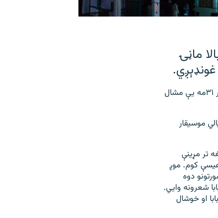
لا ماڼۍ
غونډېږي.
د قوالۍ د محفل منتظم ماس خان وصال، چې د طبلې استاد او موسيقار دی، د مارچ پر ۳۱مه يې مشال
لي موسيقار
ه تر مړينې
دا کار ما ته وسپاره او زه يې له تېرو ۳۰ کالو راهيسې کوم. موږ
ورتونو دوه
ا شعرونه وايي.
با او خوشال