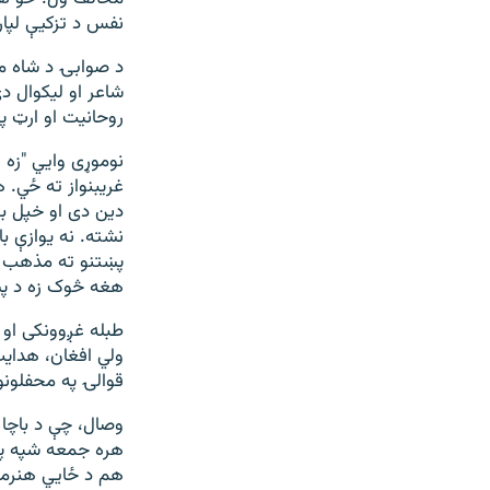
نفس د تزکيې لپار
د صوابۍ د شاه من
شاعر او ليکوال 
روحانيت او ارټ په
نوموړی وایي "زه 
غريبنواز ته ځي. 
دين دی او خپل بن
نشته. نه يوازې ب
پښتنو ته مذهب د
هغه څوک زه د پ
طبله غږوونکی او 
ولي افغان، هدايت 
قوالۍ په محفلونو
وصال، چې د باچا 
هره جمعه شپه پې
هم د ځايي هنرمند