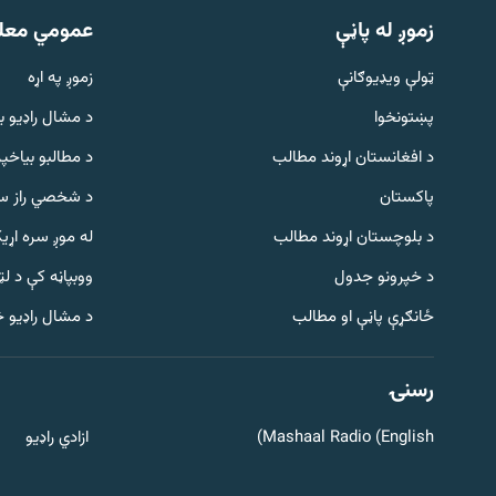
زموږ له پاڼې
عمومي معل
ټولې ویډیوګانې
زموږ په اړه
پښتونخوا
د مشال راډيو ب
د افغانستان اړوند مطالب
د مطالبو بیاخپر
پاکستان
د شخصي راز سا
د بلوچستان اړوند مطالب
له موږ سره اړی
د خپرونو جدول
ووبپاڼه کې د ل
Gandhara
ځانګړې پاڼې او مطالب
د مشال راډیو 
موږ وڅارئ
رسنۍ
Mashaal Radio (English)
ازادي راډیو
د ازادې اروپا راډیو ټولې ووبپاڼې