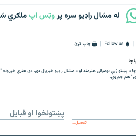
له مشال راډیو سره پر
وټس اپ
ملګري ش
Follow us
چاپ کړئ
اچا
چا د پښتو ژبې نومیالی هنرمند او د مشال راډیو خبریال دی. دی هنري خپرونه "ه
ۍ" هم جوړوي.
پښتونخوا او قبایل
تفصیل...