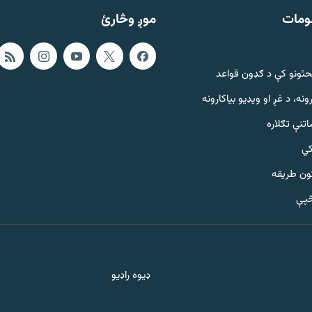
ومات
موږ وڅارئ
حثونو کې د ګډون قواعد
ونه، د غږ او ویډیو بیاکارونه
تنې تګلاره
کي
ټون طریقه
څپې
ډیوه راډیو