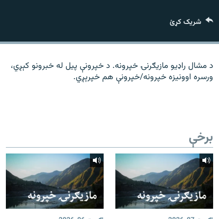
رشئ
۱۴ ساعته راډیويي خپرونې
شریک کړئ
Gandhara
موږ وڅارئ
د مشال راډیو مازیګرنۍ خپرونه. د خپرونې پیل له خبرونو کېږي،
ورسره اوونیزه خپرونه/خپرونې هم خپرېږي.
د ازادې اروپا راډیو ټولې ووبپاڼې
برخې