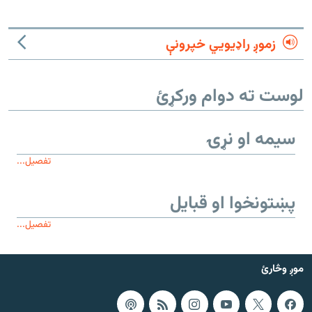
زموږ راډیويي خپرونې
لوست ته دوام ورکړئ
سیمه او نړۍ
تفصیل...
پښتونخوا او قبایل
تفصیل...
موږ وڅارئ