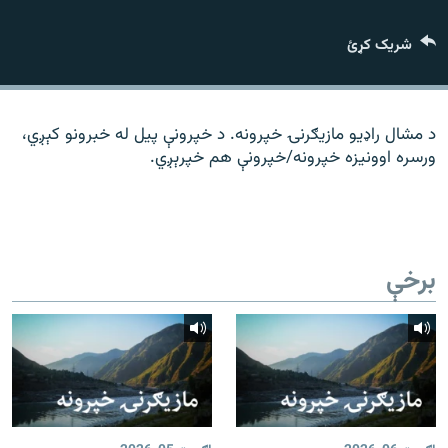
رشئ
۱۴ ساعته راډیويي خپرونې
شریک کړئ
Gandhara
موږ وڅارئ
د مشال راډیو مازیګرنۍ خپرونه. د خپرونې پیل له خبرونو کېږي،
ورسره اوونیزه خپرونه/خپرونې هم خپرېږي.
د ازادې اروپا راډیو ټولې ووبپاڼې
برخې