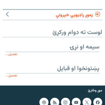
زموږ راډیويي خپرونې
لوست ته دوام ورکړئ
سیمه او نړۍ
تفصیل...
پښتونخوا او قبایل
تفصیل...
موږ وڅارئ