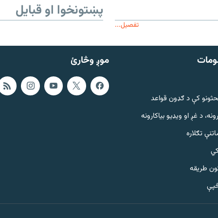
پښتونخوا او قبایل
تفصیل...
ومات
موږ وڅارئ
حثونو کې د ګډون قواعد
ونه، د غږ او ویډیو بیاکارونه
تنې تګلاره
کي
ټون طریقه
څپې