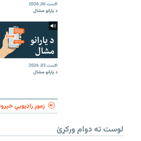
اګست 06, 2026
د یارانو مشال
اګست 03, 2026
د یارانو مشال
زموږ راډیويي خپرون
لوست ته دوام ورکړئ