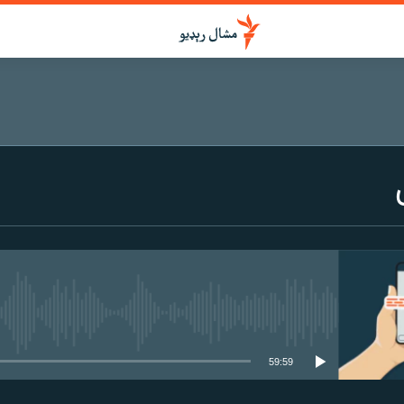
هېڅ میډیايي سرچینه اوس نشته
59:59