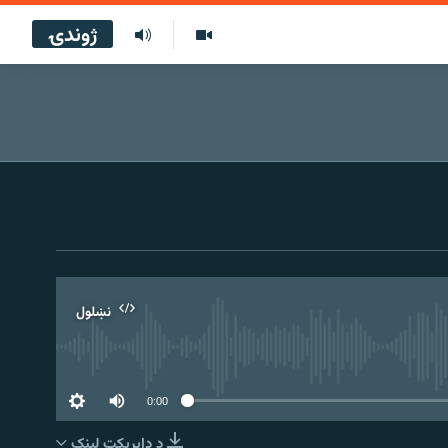
ژوندۍ
نښلول
0:00
د ډاېرېکټ لېنک