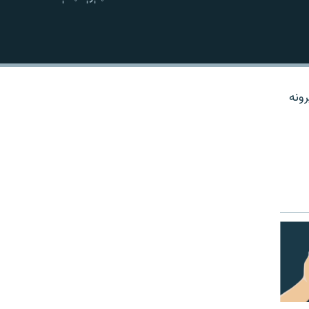
نښلول
رونه