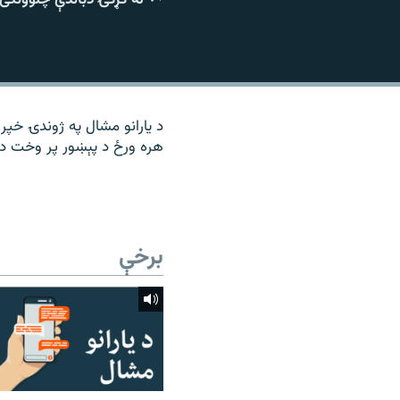
۱۴ ساعته راډیويي خپرونې
رشئ
د یارانو مشال په ژوندۍ خپرو
هره ورځ د پېښور پر وخت د م
برخې