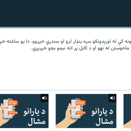
نه کې له اورېدونکو سره بنډار لرو او سندرې خپروو. دا یو ساعته خپ
اخوستن له نهو او د کابل پر اته نیمو بجو خپرېږي.