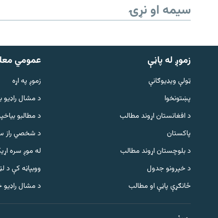
سیمه او نړۍ
زموږ له پاڼې
عمومي معل
ټولې ویډیوګانې
زموږ په اړه
پښتونخوا
د مشال راډيو ب
د افغانستان اړوند مطالب
د مطالبو بیاخپر
پاکستان
د شخصي راز سا
د بلوچستان اړوند مطالب
له موږ سره اړی
د خپرونو جدول
ووبپاڼه کې د ل
Gandhara
ځانګړې پاڼې او مطالب
د مشال راډیو 
موږ وڅارئ