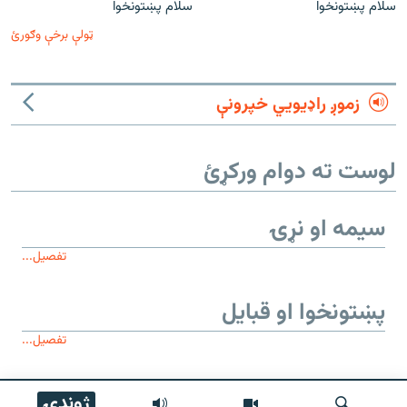
سلام پښتونخوا
سلام پښتونخوا
ټولې برخې وګورئ
زموږ راډیويي خپرونې
لوست ته دوام ورکړئ
سیمه او نړۍ
تفصیل...
پښتونخوا او قبایل
تفصیل...
موږ وڅارئ
ژوندۍ