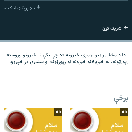
رشئ
۱۴ ساعته راډیويي خپرونې
د ډاېرېکټ لېنک
Gandhara
شریک کړئ
موږ وڅارئ
دا د مشال راډیو لومړۍ خپرونه ده چې پکې تر خبرونو وروسته
رپورټونه، له خبریالانو خبرونه او رپورټونه او سندرې در خپروو.
د ازادې اروپا راډیو ټولې ووبپاڼې
برخې