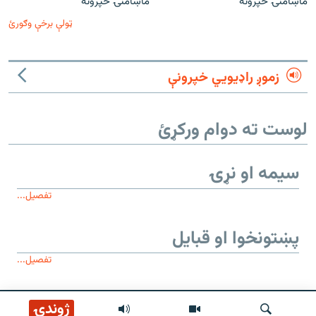
ماښامنۍ خپرونه
ماښامنۍ خپرونه
ټولې برخې وګورئ
زموږ راډیويي خپرونې
لوست ته دوام ورکړئ
سیمه او نړۍ
تفصیل...
پښتونخوا او قبایل
تفصیل...
موږ وڅارئ
ژوندۍ