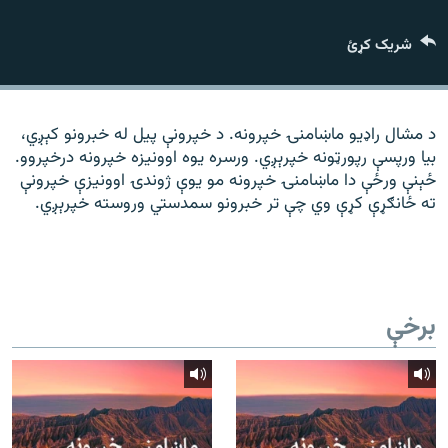
رشئ
۱۴ ساعته راډیويي خپرونې
شریک کړئ
Gandhara
موږ وڅارئ
د مشال راډیو ماښامنۍ خپرونه. د خپرونې پیل له خبرونو کېږي،
بیا ورپسې رپورټونه خپرېږي. ورسره یوه اوونیزه خپرونه درخپروو.
ځېنې ورځې دا ماښامنۍ خپرونه مو یوې ژوندۍ اوونیزې خپرونې
ته ځانګړې کړې وي چې تر خبرونو سمدستي وروسته خپرېږي.
د ازادې اروپا راډیو ټولې ووبپاڼې
برخې