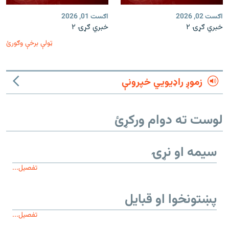
اګست 02, 2026
اګست 01, 2026
خبري ګړۍ ۲
خبري ګړۍ ۲
ټولې برخې وګورئ
زموږ راډیويي خپرونې
لوست ته دوام ورکړئ
سیمه او نړۍ
تفصیل...
پښتونخوا او قبایل
تفصیل...