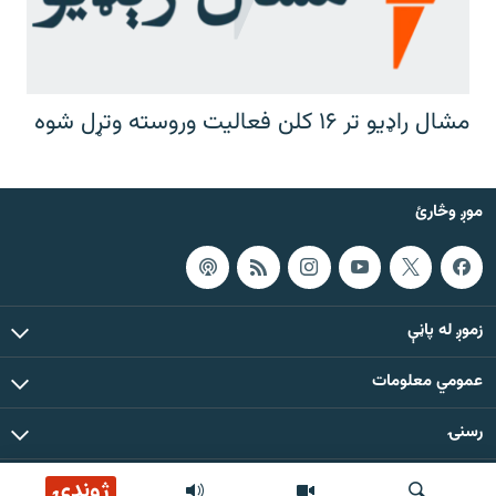
مشال راډیو تر ۱۶ کلن فعالیت وروسته وتړل شوه
موږ وڅارئ
زموږ له پاڼې
عمومي معلومات
رسنۍ
ژوندۍ
د دې ووبپاڼې د ټولو مطالبو حقوق له مشال راډیو سره خوندي دي