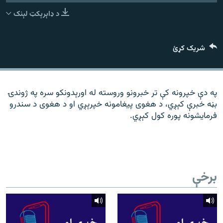
رشئ
۱۴ ساعته راډیويي خپرونې
د ډاېرېکټ لېنک
Gandhara
شریک کړئ
موږ وڅارئ
په دې خپرونه کې تر خبرونو وروسته له اورېدونکو سره په ژوندۍ
بڼه خبرې کېږي، د هغوی پیغامونه خپرېږي او د هغوی د سندرو
د ازادې اروپا راډیو ټولې ووبپاڼې
فرمایشونه پوره کول کېږي.
برخې