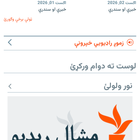
اګست 02, 2026
اګست 01, 2026
خبرې او سندرې
خبرې او سندرې
ټولې برخې وګورئ
زموږ راډیويي خپرونې
لوست ته دوام ورکړئ
نور ولولئ