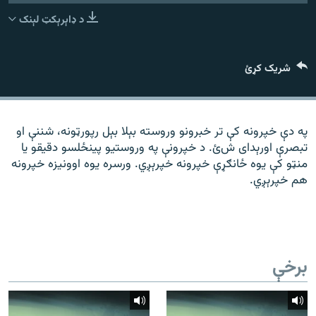
رشئ
۱۴ ساعته راډیويي خپرونې
د ډاېرېکټ لېنک
Gandhara
شریک کړئ
موږ وڅارئ
په دې خپرونه کې تر خبرونو وروسته بېلا بېل رپورټونه، شننې او
تبصرې اورېدای شﺉ. د خپرونې په وروستیو پینځلسو دقیقو یا
د ازادې اروپا راډیو ټولې ووبپاڼې
منټو کې یوه ځانګړې خپرونه خپرېږي. ورسره یوه اوونیزه خپرونه
هم خپرېږي.
برخې