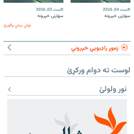
اګست 04, 2026
اګست 03, 2026
سهارنۍ خپرونه
سهارنۍ خپرونه
ټولې برخې وګورئ
زموږ راډیويي خپرونې
لوست ته دوام ورکړئ
نور ولولئ