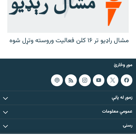
مشال راډیو تر ۱۶ کلن فعالیت وروسته وتړل شوه
موږ وڅارئ
زموږ له پاڼې
عمومي معلومات
رسنۍ