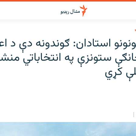
نونو استادان: ګوندونه دې د اعل
نګې ستونزې په انتخاباتي منشو
ې کړي