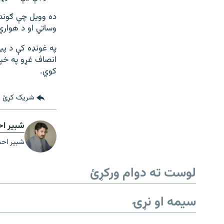
ده وويل چې ګوندو
وساتي او د هواري 
په غونډه کې د پي
انصاف غړو په خپل
کوي.
شریک کړئ
شبیر ا
شبیر احم
لوست ته دوام ورکړئ
سیمه او نړۍ