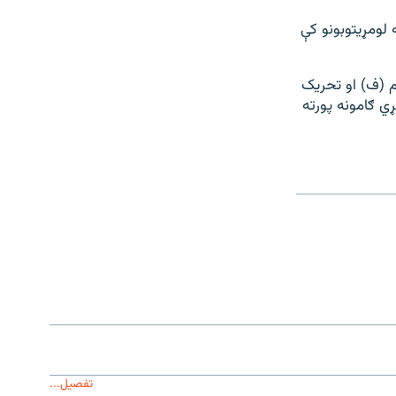
 لومړيتوبونو کې
م (ف) او تحريک
ي ګامونه پورته
تفصیل...