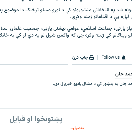
نه باید په انتخاباتي منشورونو کې د نورو مسلو ترڅنګ دا موضوع په
لپاره یې د اقداماتو ژمنه وکړي.
پلز پارټۍ، جماعت اسلامي، عوامي نیشنل پارټۍ، جمعيت علمای اسلا
و ويناګانو کې ژمنه وکړه چې که واکمن شول نو په دې لړ کې به ځانګړ
Follow us
چاپ کړئ
حمد جان
د جان په پېښور کې د مشال راډیو خبریال دی.
پښتونخوا او قبایل
تفصیل...