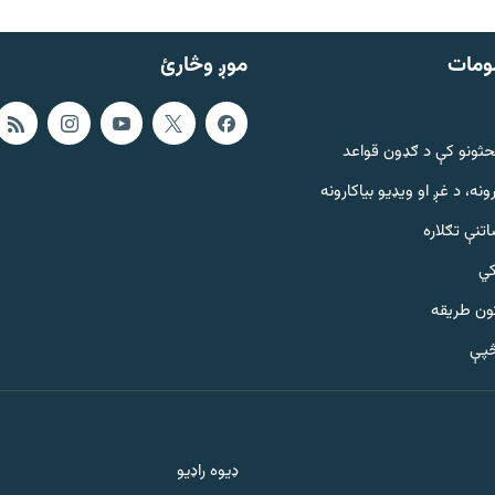
ومات
موږ وڅارئ
حثونو کې د ګډون قواعد
ونه، د غږ او ویډیو بیاکارونه
تنې تګلاره
کي
ټون طریقه
څپې
ډیوه راډیو