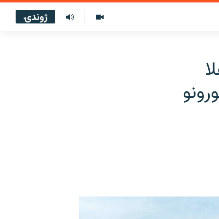
ژوندۍ
ا
رونو