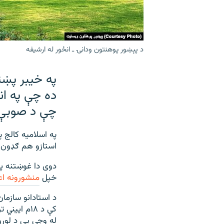
د پېښور پوهنتون ودانۍ ـ انځور له ارشیفه
په خيبر پښت
ده چې په ان
چې د صوبې 
په اسلامیه کالج 
استازو هم ګډون 
دوی دا غوښتنه پر 
خپل
منشورونه اع
له وجې یې د لوړو