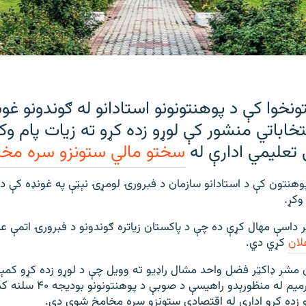
ونخوا کې د پوهنتونونو استادانو له ګوندونو غ
تخاباتي منشور کې لوړو زده کړو ته زيات پام و
تعليمي ادارې له
سختو مالي ستونزو سره مخ
پوهنتون کې د استادانو سازمان د فبرورۍ لومړۍ نېټې په غونډه کې د 
وکړ.
داسې مهال کړې ده چې د پاکستان زیاتره ګوندونو د فبرورۍ اتمې عامو 
لان
کړي دي.
کې د ۱۸م اييني ترميم له منظورېدو
 زده کړو ادارې له اقتصادي ستونزو سره مخامخ شوې دي.