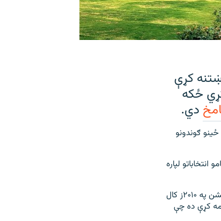
وښتنه کړې
کړي ځکه
امخ
دي.
ځينو ګوندونو
انتخاباتو لپاره
د استادانو سازمان مشر ډاکټر فضل واحد مشال راډيو ته وويل چې د لوړو زده کړو کمېشن په ۲۰۱۰ز کال
 راهیسې د صوبې د پوهنتونونو بودیجه ۴۰ سلنه کمه کړې ده چې