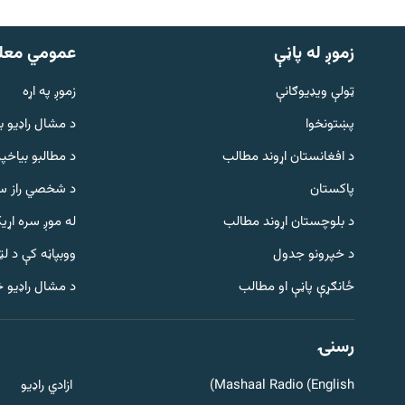
زموږ له پاڼې
عمومي معل
ټولې ویډیوګانې
زموږ په اړه
پښتونخوا
د مشال راډيو ب
د افغانستان اړوند مطالب
د مطالبو بیاخپر
پاکستان
د شخصي راز سا
د بلوچستان اړوند مطالب
له موږ سره اړی
د خپرونو جدول
ووبپاڼه کې د ل
Gandhara
ځانګړې پاڼې او مطالب
د مشال راډیو 
موږ وڅارئ
رسنۍ
Mashaal Radio (English)
ازادي راډیو