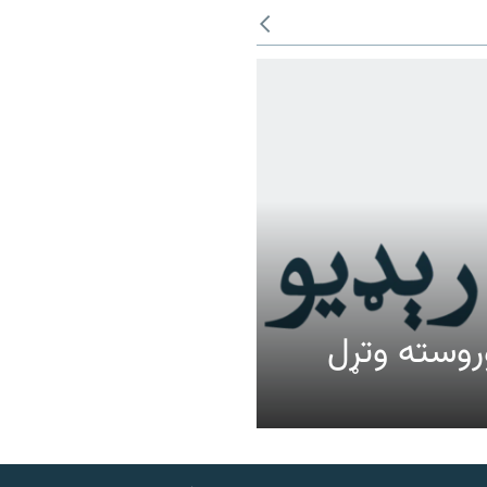
عالیت وروسته وتړل