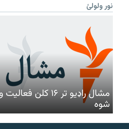
نور ولولئ
مشال راډیو تر ۱۶ کلن ف
شوه