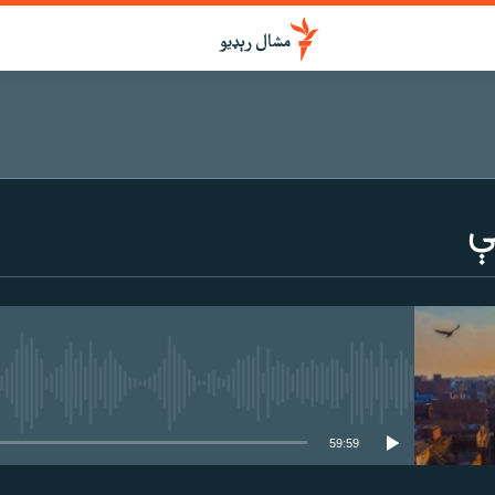
ې
هېڅ میډیايي سرچینه اوس نشته
59:59