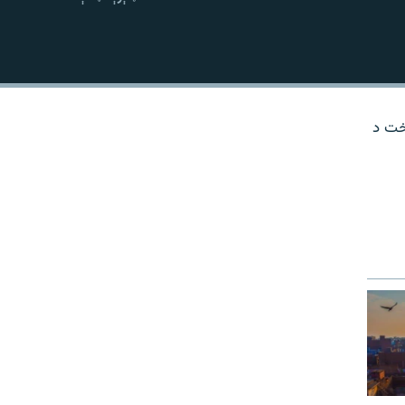
نښلول
وخت د