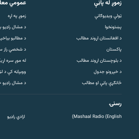
زموږ له پاڼې
عمومي معل
ټولې ویډیوګانې
زموږ په اړه
پښتونخوا
د مشال راډيو ب
د افغانستان اړوند مطالب
د مطالبو بیاخپر
پاکستان
د شخصي راز سا
د بلوچستان اړوند مطالب
له موږ سره اړی
د خپرونو جدول
ووبپاڼه کې د ل
Gandhara
ځانګړې پاڼې او مطالب
د مشال راډیو 
موږ وڅارئ
رسنۍ
Mashaal Radio (English)
ازادي راډیو
د ازادې اروپا راډیو ټولې ووبپاڼې