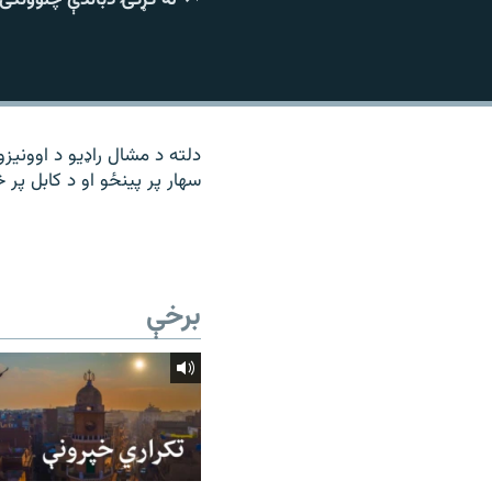
۱۴ ساعته راډیويي خپرونې
رشئ
دلته د مشال راډیو د اوونیزو
سهار پر پینځو او د کابل پر څ
برخې