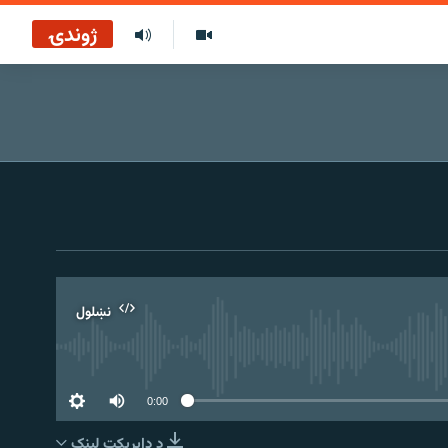
ژوندۍ
نښلول
0:00
د ډاېرېکټ لېنک