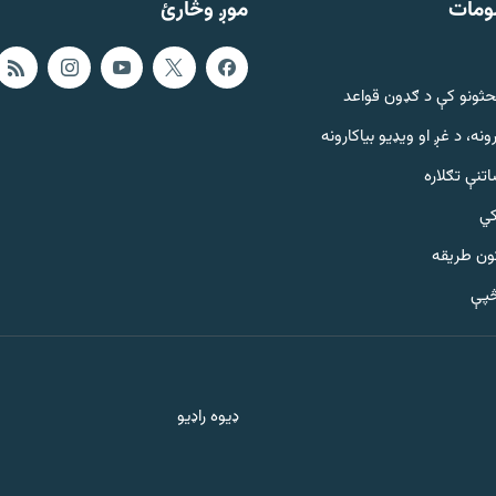
ومات
موږ وڅارئ
حثونو کې د ګډون قواعد
ونه، د غږ او ویډیو بیاکارونه
تنې تګلاره
کي
ټون طریقه
څپې
ډیوه راډیو