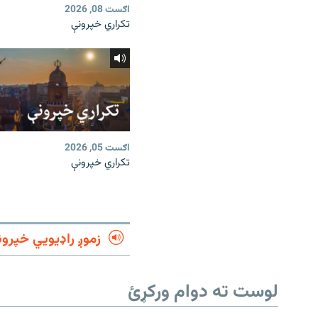
اګست 08, 2026
تکراري خپرونې
اګست 05, 2026
تکراري خپرونې
زموږ راډیويي خپرون
لوست ته دوام ورکړئ