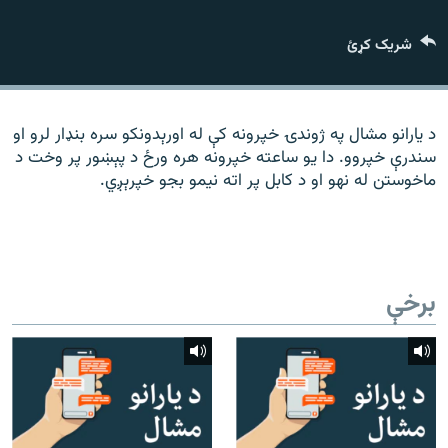
رشئ
۱۴ ساعته راډیويي خپرونې
شریک کړئ
Gandhara
موږ وڅارئ
د یارانو مشال په ژوندۍ خپرونه کې له اورېدونکو سره بنډار لرو او
سندرې خپروو. دا یو ساعته خپرونه هره ورځ د پېښور پر وخت د
ماخوستن له نهو او د کابل پر اته نیمو بجو خپرېږي.
د ازادې اروپا راډیو ټولې ووبپاڼې
برخې