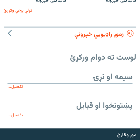
ماښامنۍ خپرونه
ماښامنۍ خپرونه
ټولې برخې وګورئ
زموږ راډیويي خپرونې
لوست ته دوام ورکړئ
سیمه او نړۍ
تفصیل...
پښتونخوا او قبایل
تفصیل...
موږ وڅارئ