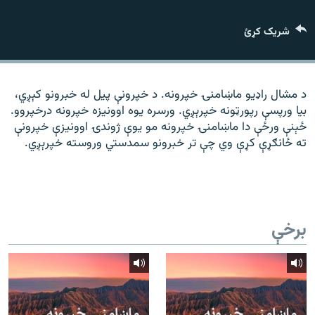
رشئ
۱۴ ساعته راډیويي خپرونې
شریک کړئ
Gandhara
موږ وڅارئ
د مشال راډیو ماښامنۍ خپرونه. د خپرونې پیل له خبرونو کېږي،
بیا ورپسې رپورټونه خپرېږي. ورسره یوه اوونیزه خپرونه درخپروو.
ځېنې ورځې دا ماښامنۍ خپرونه مو یوې ژوندۍ اوونیزې خپرونې
ته ځانګړې کړې وي چې تر خبرونو سمدستي وروسته خپرېږي.
د ازادې اروپا راډیو ټولې ووبپاڼې
برخې