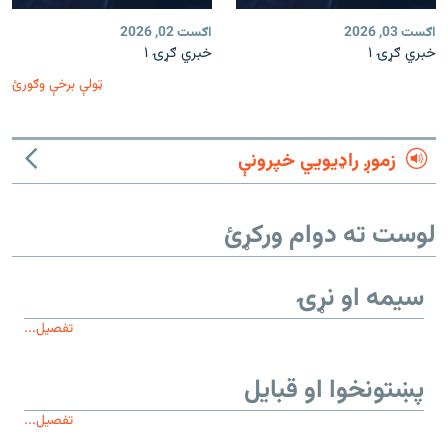
اګست 03, 2026
اګست 02, 2026
خبري ګړۍ ۱
خبري ګړۍ ۱
ټولې برخې وګورئ
زموږ راډیويي خپرونې
لوست ته دوام ورکړئ
سیمه او نړۍ
تفصیل...
پښتونخوا او قبایل
تفصیل...