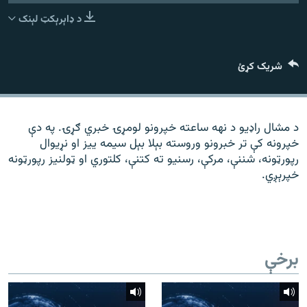
رشئ
۱۴ ساعته راډیويي خپرونې
د ډاېرېکټ لېنک
Gandhara
شریک کړئ
موږ وڅارئ
د مشال راډیو د نهه ساعته خپرونو لومړۍ خبري ګړۍ. په دې
خپرونه کې تر خبرونو وروسته بېلا بېل سیمه ییز او نړیوال
د ازادې اروپا راډیو ټولې ووبپاڼې
رپورټونه، شننې، مرکې، رسنیو ته کتنې، کلتوري او ټولنیز رپورټونه
خپرېږي.
برخې