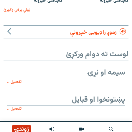
ماښامنۍ خپرونه
ماښامنۍ خپرونه
ټولې برخې وګورئ
زموږ راډیويي خپرونې
لوست ته دوام ورکړئ
سیمه او نړۍ
تفصیل...
پښتونخوا او قبایل
تفصیل...
موږ وڅارئ
ژوندۍ