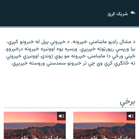
رشئ
۱۴ ساعته راډیويي خپرونې
شریک کړئ
Gandhara
موږ وڅارئ
د مشال راډیو ماښامنۍ خپرونه. د خپرونې پیل له خبرونو کېږي،
بیا ورپسې رپورټونه خپرېږي. ورسره یوه اوونیزه خپرونه درخپروو.
ځېنې ورځې دا ماښامنۍ خپرونه مو یوې ژوندۍ اوونیزې خپرونې
ته ځانګړې کړې وي چې تر خبرونو سمدستي وروسته خپرېږي.
د ازادې اروپا راډیو ټولې ووبپاڼې
برخې