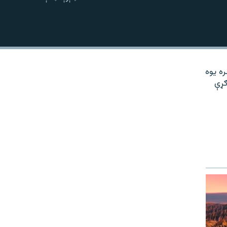
نښلول
ره یوه
ګړې