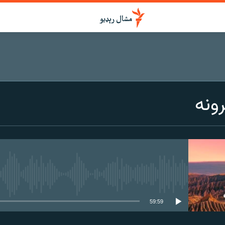
ونه
هېڅ میډیايي سرچینه اوس نشته
59:59