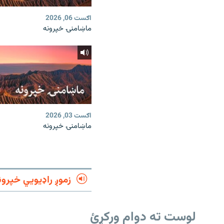
اګست 06, 2026
ماښامنۍ خپرونه
اګست 03, 2026
ماښامنۍ خپرونه
زموږ راډیويي خپرون
لوست ته دوام ورکړئ