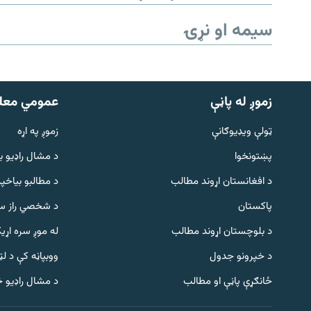
سیمه او نړۍ
زموږ له پاڼې
عمومي معل
ټولې ویډیوګانې
زموږ په اړه
پښتونخوا
د مشال راډيو ب
د افغانستان اړوند مطالب
د مطالبو بیاخپر
پاکستان
د شخصي راز سا
د بلوچستان اړوند مطالب
له موږ سره اړی
د خپرونو جدول
ووبپاڼه کې د ل
Gandhara
ځانګړې پاڼې او مطالب
د مشال راډیو 
موږ وڅارئ