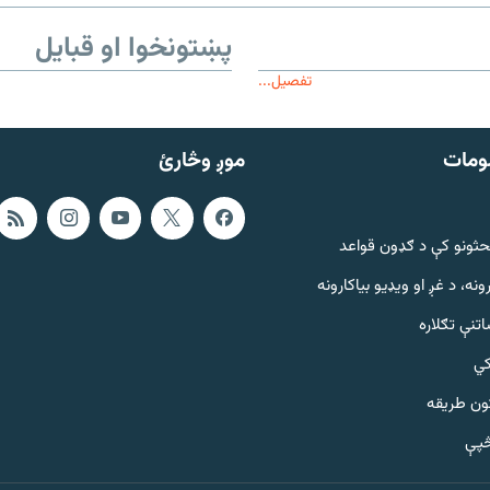
پښتونخوا او قبایل
تفصیل...
ومات
موږ وڅارئ
حثونو کې د ګډون قواعد
ونه، د غږ او ویډیو بیاکارونه
تنې تګلاره
کي
ټون طریقه
څپې