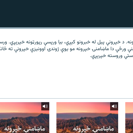
ه. د خپرونې پیل له خبرونو کېږي، بیا ورپسې رپورټونه خپرېږي. ورس
ېنې ورځې دا ماښامنۍ خپرونه مو یوې ژوندۍ اوونیزې خپرونې ته ځان
ستي وروسته خپرېږي.