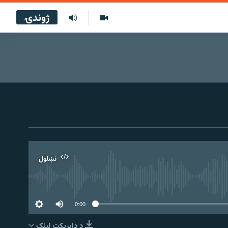
ژوندۍ
نښلول
0:00
د ډاېرېکټ لېنک