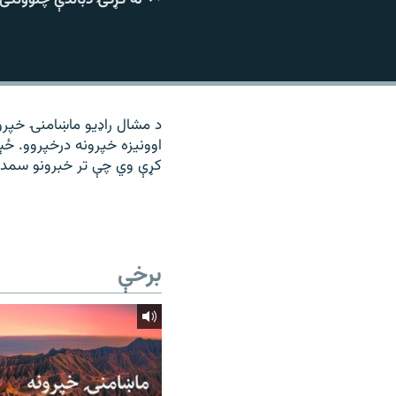
۱۴ ساعته راډیويي خپرونې
رشئ
د مشال راډیو ماښامنۍ خپرون
اوونیزه خپرونه درخپروو. ځ
کړې وي چې تر خبرونو سمد
برخې