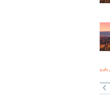
 وګورئ