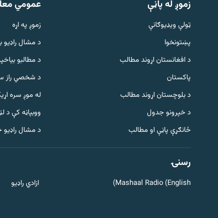
زموږ له پاڼې
عمومي معل
ټولې ویډیوګانې
زموږ په اړه
پښتونخوا
د مشال راډيو ب
د افغانستان اړوند مطالب
د مطالبو بیاخپر
پاکستان
د شخصي راز سا
د بلوچستان اړوند مطالب
له موږ سره اړی
د خپرونو جدول
ووبپاڼه کې د ل
Gandhara
ځانګړې پاڼې او مطالب
د مشال راډیو 
موږ وڅارئ
رسنۍ
Mashaal Radio (English)
ازادي راډیو
د ازادې اروپا راډیو ټولې ووبپاڼې