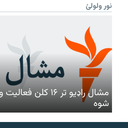
نور ولولئ
مشال راډیو تر ۱۶ کلن ف
شوه