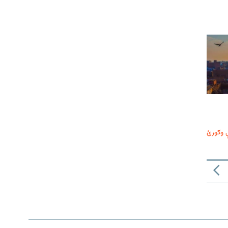
 وګورئ