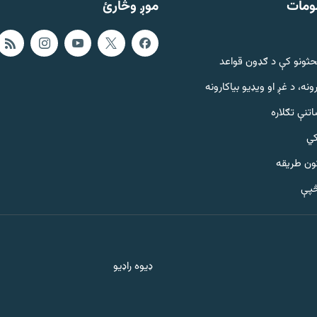
ومات
موږ وڅارئ
حثونو کې د ګډون قواعد
ونه، د غږ او ویډیو بیاکارونه
تنې تګلاره
کي
ټون طریقه
څپې
ډیوه راډیو