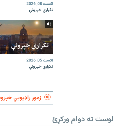
اګست 08, 2026
تکراري خپرونې
اګست 05, 2026
تکراري خپرونې
زموږ راډیويي خپرون
لوست ته دوام ورکړئ