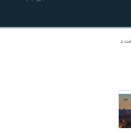
نښلول
وخت د