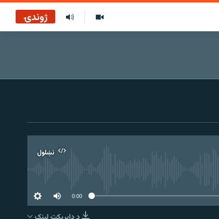
ژوندۍ
نښلول
0:00
د ډاېرېکټ لېنک