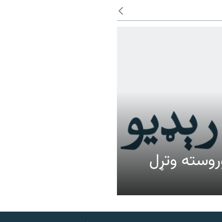
عالیت وروسته وتړل