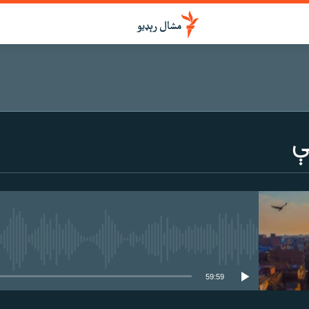
ې
هېڅ میډیايي سرچینه اوس نشته
59:59