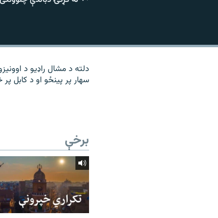
۱۴ ساعته راډیويي خپرونې
رشئ
دلته د مشال راډیو د اوونیزو
سهار پر پینځو او د کابل پر څ
برخې