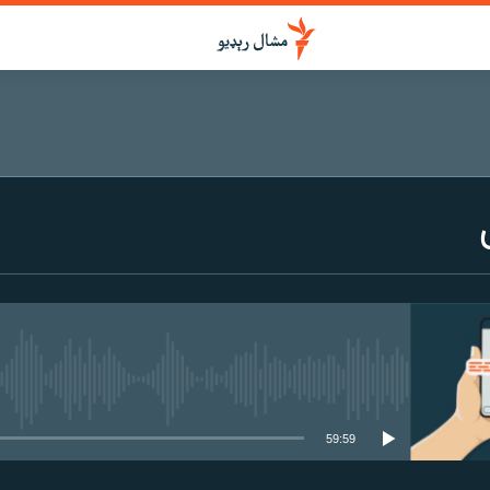
هېڅ میډیايي سرچینه اوس نشته
59:59