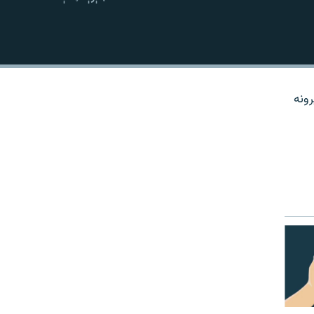
نښلول
رونه