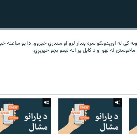
نه کې له اورېدونکو سره بنډار لرو او سندرې خپروو. دا یو ساعته خپ
اخوستن له نهو او د کابل پر اته نیمو بجو خپرېږي.