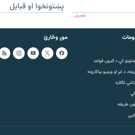
پښتونخوا او قبایل
تفصیل...
ومات
موږ وڅارئ
حثونو کې د ګډون قواعد
ونه، د غږ او ویډیو بیاکارونه
تنې تګلاره
کي
ټون طریقه
څپې