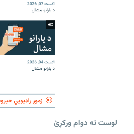
اګست 07, 2026
د یارانو مشال
اګست 04, 2026
د یارانو مشال
زموږ راډیويي خپرون
لوست ته دوام ورکړئ