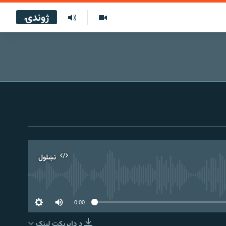
ژوندۍ
نښلول
0:00
د ډاېرېکټ لېنک