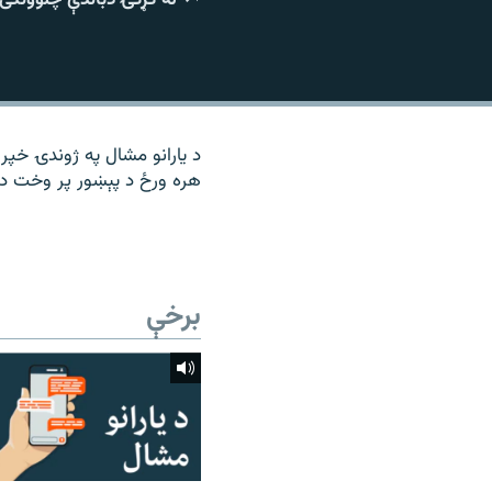
۱۴ ساعته راډیويي خپرونې
رشئ
د یارانو مشال په ژوندۍ خپرو
هره ورځ د پېښور پر وخت د م
برخې