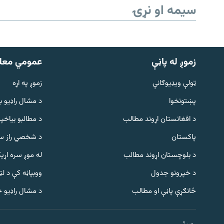
سیمه او نړۍ
زموږ له پاڼې
عمومي معل
ټولې ویډیوګانې
زموږ په اړه
پښتونخوا
د مشال راډيو ب
د افغانستان اړوند مطالب
د مطالبو بیاخپر
پاکستان
د شخصي راز سا
د بلوچستان اړوند مطالب
له موږ سره اړی
د خپرونو جدول
ووبپاڼه کې د ل
Gandhara
ځانګړې پاڼې او مطالب
د مشال راډیو 
موږ وڅارئ