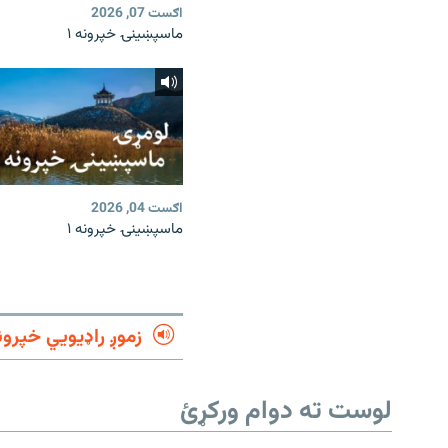
اګست 07, 2026
ماسپښينۍ خپرونه ۱
اګست 04, 2026
ماسپښينۍ خپرونه ۱
زموږ راډیويي خپرون
لوست ته دوام ورکړئ