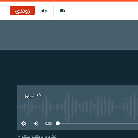
ژوندۍ
نښلول
0:00
د ډاېرېکټ لېنک