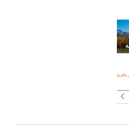
 وګورئ