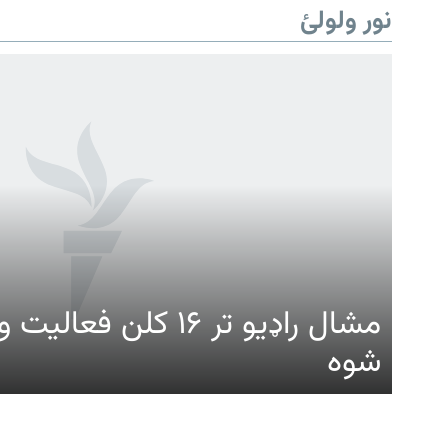
نور ولولئ
Gandhara
موږ وڅارئ
مشال راډیو تر ۱۶ کلن ف
شوه
د ازادې اروپا راډیو ټولې ووبپاڼې