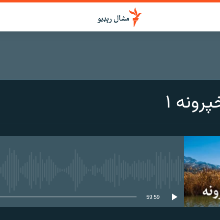
رونه ۱
هېڅ میډیايي سرچینه اوس نشته
59:59