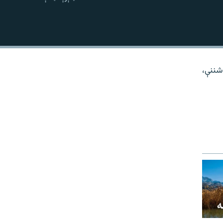
نښلول
شننې،