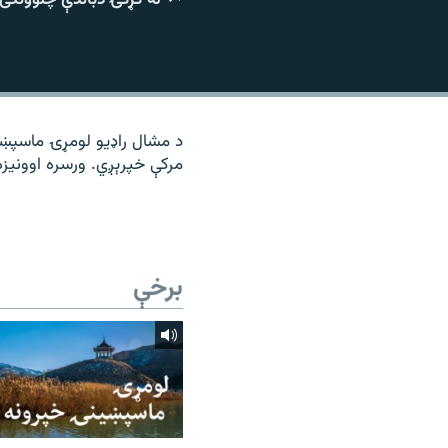
۱۴ ساعته راډیويي خپرونې
رشئ
د مشال راډیو لومړۍ ماسپښين
مرکې خپرېږي. ورسره اوونیز
برخې