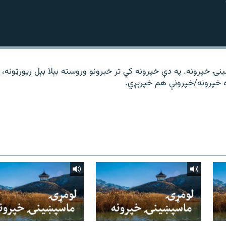
ۍ خپرونه. په دې خپرونه کې تر خبرونو وروسته بېلا بېل رپورټونه، 
ه خپرونه/خپرونې هم خپرېږي.