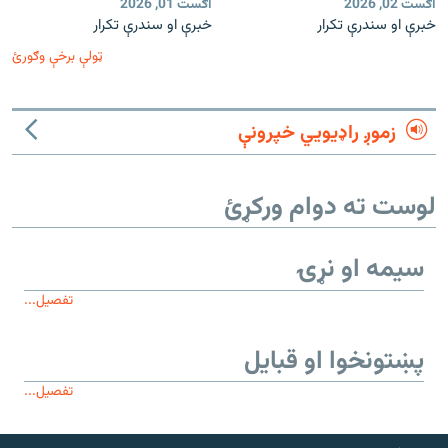
اګست 02, 2026
اګست 01, 2026
خبرې او سندرې تکرار
خبرې او سندرې تکرار
ټولې برخې وګورئ
زموږ راډیويي خپرونې
لوست ته دوام ورکړئ
سیمه او نړۍ
تفصیل...
پښتونخوا او قبایل
تفصیل...