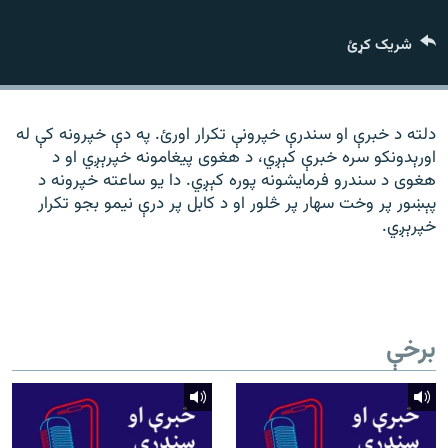
رشئ
۱۴ ساعته راډیويي خپرونې
شریک کړئ
Gandhara
موږ وڅارئ
دلته د خبرې او سندرې خپرونې تکرار اورئ. په دې خپرونه کې له
اورېدونکو سره خبرې کېږي، د هغوی پیغامونه خپرېږي او د
هغوی د سندرو فرمایشونه پوره کېږي. دا یو ساعته خپرونه د
پېښور پر وخت سهار پر څلور او د کابل پر درې نیمو بجو تکرار
د ازادې اروپا راډیو ټولې ووبپاڼې
خپرېږي.
برخې