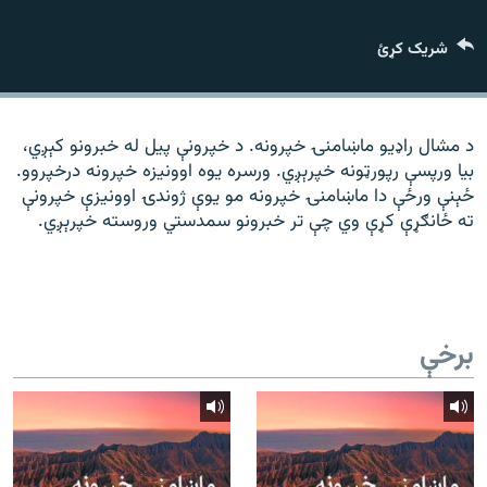
رشئ
۱۴ ساعته راډیويي خپرونې
شریک کړئ
Gandhara
موږ وڅارئ
د مشال راډیو ماښامنۍ خپرونه. د خپرونې پیل له خبرونو کېږي،
بیا ورپسې رپورټونه خپرېږي. ورسره یوه اوونیزه خپرونه درخپروو.
ځېنې ورځې دا ماښامنۍ خپرونه مو یوې ژوندۍ اوونیزې خپرونې
ته ځانګړې کړې وي چې تر خبرونو سمدستي وروسته خپرېږي.
د ازادې اروپا راډیو ټولې ووبپاڼې
برخې