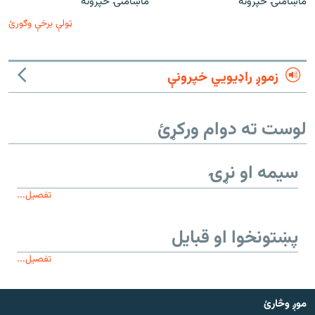
ماښامنۍ خپرونه
ماښامنۍ خپرونه
ټولې برخې وګورئ
زموږ راډیويي خپرونې
لوست ته دوام ورکړئ
سیمه او نړۍ
تفصیل...
پښتونخوا او قبایل
تفصیل...
موږ وڅارئ