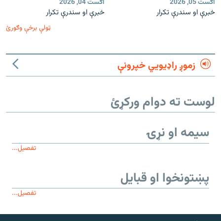
اګست 05, 2026
اګست 04, 2026
خبرې او سندرې تکرار
خبرې او سندرې تکرار
ټولې برخې وګورئ
زموږ راډیويي خپرونې
لوست ته دوام ورکړئ
سیمه او نړۍ
تفصیل...
پښتونخوا او قبایل
تفصیل...