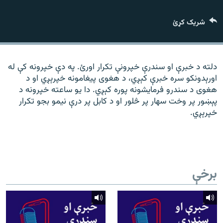
رشئ
۱۴ ساعته راډیويي خپرونې
شریک کړئ
Gandhara
موږ وڅارئ
دلته د خبرې او سندرې خپرونې تکرار اورئ. په دې خپرونه کې له
اورېدونکو سره خبرې کېږي، د هغوی پیغامونه خپرېږي او د
هغوی د سندرو فرمایشونه پوره کېږي. دا یو ساعته خپرونه د
پېښور پر وخت سهار پر څلور او د کابل پر درې نیمو بجو تکرار
د ازادې اروپا راډیو ټولې ووبپاڼې
خپرېږي.
برخې