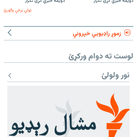
دویمه خبري ګړۍ تکرار
دویمه خبري ګړۍ تکرار
ټولې برخې وګورئ
زموږ راډیويي خپرونې
لوست ته دوام ورکړئ
نور ولولئ