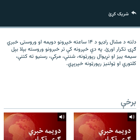
رشئ
۱۴ ساعته راډیويي خپرونې
شریک کړئ
Gandhara
موږ وڅارئ
دلته د مشال راډیو د ۱۴ ساعته خپرونو دویمه او وروستۍ خبري
ګړۍ تکرار اورئ. په دې خپرونه کې تر خبرونو وروسته بېلا بېل
سیمه ییز او نړیوال رپورټونه، شننې، مرکې، رسنیو ته کتنې،
کلتوري او ټولنیز رپورټونه خپرېږي.
د ازادې اروپا راډیو ټولې ووبپاڼې
برخې