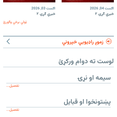
اګست 04, 2026
اګست 03, 2026
خبري ګړۍ ۲
خبري ګړۍ ۲
ټولې برخې وګورئ
زموږ راډیويي خپرونې
لوست ته دوام ورکړئ
سیمه او نړۍ
تفصیل...
پښتونخوا او قبایل
تفصیل...