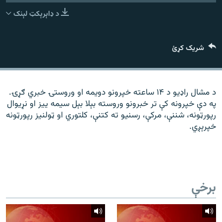
رشئ
۱۴ ساعته راډیويي خپرونې
د ډاېرېکټ لېنک
Gandhara
شریک کړئ
موږ وڅارئ
د مشال راډیو د ۱۴ ساعته خپرونو دویمه او وروستۍ خبري ګړۍ.
په دې خپرونه کې تر خبرونو وروسته بېلا بېل سیمه ییز او نړیوال
د ازادې اروپا راډیو ټولې ووبپاڼې
رپورټونه، شننې، مرکې، رسنیو ته کتنې، کلتوري او ټولنیز رپورټونه
خپرېږي.
برخې