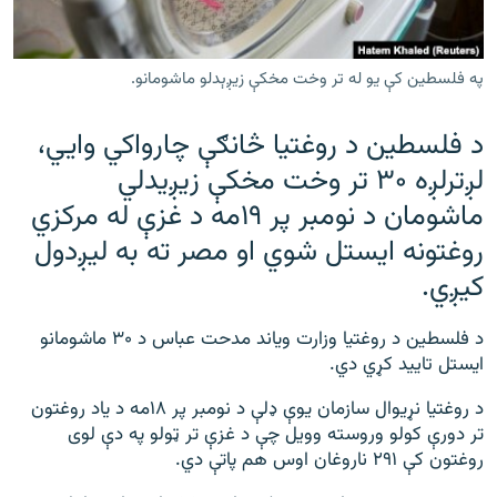
رشئ
۱۴ ساعته راډیويي خپرونې
Gandhara
په فلسطین کې یو له تر وخت مخکې زیږېدلو ماشومانو.
د فلسطین د روغتیا څانګې چارواکي وايي،
موږ وڅارئ
لږترلږه ۳۰ تر وخت مخکې زيږيدلي
ماشومان د نومبر پر ۱۹مه د غزې له مرکزي
د ازادې اروپا راډیو ټولې ووبپاڼې
روغتونه ایستل شوي او مصر ته به لیږدول
کیږي.
د فلسطین د روغتیا وزارت ویاند مدحت عباس د ۳۰ ماشومانو
ایستل تایید کړي دي.
د روغتیا نړیوال سازمان یوې ډلې د نومبر پر ۱۸مه د یاد روغتون
تر دورې کولو وروسته وویل چې د غزې تر ټولو په دې لوی
روغتون کې ۲۹۱ ناروغان اوس هم پاتې دي.