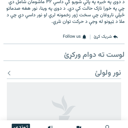
د دوی په خبره په پاتې شویو کې داسې ۳۲ ماشومان شامل دي
چې په خورا نازک حالت کې دي. د دوی په وینا، نور هغه صدماتو
ځپلي ناروغان چې سخت ژور زخمونه لري او نور داسې دي چې د
ملا د ټپونو له وجې د حرکت توان نلري.
شریک کړئ
Follow us
لوست ته دوام ورکړئ
نور ولولئ
ژوندۍ