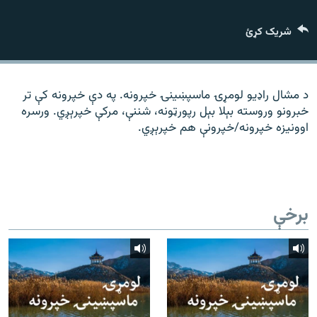
رشئ
۱۴ ساعته راډیويي خپرونې
شریک کړئ
Gandhara
موږ وڅارئ
د مشال راډیو لومړۍ ماسپښينۍ خپرونه. په دې خپرونه کې تر
خبرونو وروسته بېلا بېل رپورټونه، شننې، مرکې خپرېږي. ورسره
اوونیزه خپرونه/خپرونې هم خپرېږي.
د ازادې اروپا راډیو ټولې ووبپاڼې
برخې