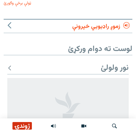
ټولې برخې وګورئ
زموږ راډیويي خپرونې
لوست ته دوام ورکړئ
نور ولولئ
ژوندۍ