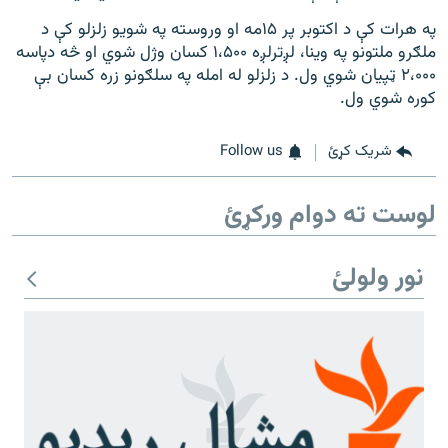
په هرات کې د اکتوبر پر ۱۵مه او وروسته په شویو زلزلو کې د
ملګرو ملتونو په وينا، لږترلږه ۱،۵۰۰ کسان وژل شوي او څه دپاسه
۲،۰۰۰ ټپيان شوي ول. د زلزلو له امله په سلګونو زره کسان بې
کوره شوي ول.
شریک کړئ
Follow us
لوست ته دوام ورکړئ
نور ولولئ