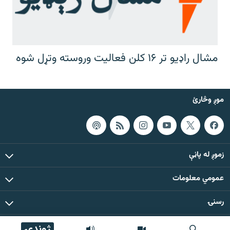
مشال راډیو تر ۱۶ کلن فعالیت وروسته وتړل شوه
موږ وڅارئ
زموږ له پاڼې
عمومي معلومات
رسنۍ
ژوندۍ
د دې ووبپاڼې د ټولو مطالبو حقوق له مشال راډیو سره خوندي دي