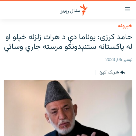
اسرسي
ای
خبرونه
کور
مومي
حامد کرزی: یوناما دې د هرات زلزله ځپلو او
اڼې
لنډ خبرونه
له پاکستانه ستنېدونکو مرسته جاري وساتي‌
ا
وضوع
پښتونخوا او قبایل
ه
نومبر 06, 2023
بلوچستان
اړ
شریک کړئ
ئ
پاکستان
مومي
افغانستان
ا
ورپاڼې
نړۍ
ه
ځانګړې مرکې، شننې
اړ
ئ
انځور او ویډیو
ټون
ه
اوونیزې خپرونې