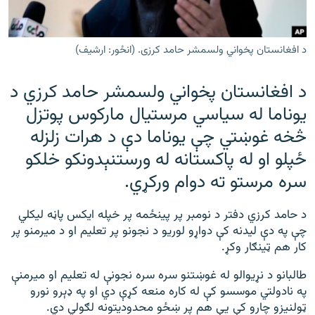
رشئ
۱۴ ساعته راډیويي خپرونې
Gandhara
د افغانستان پخواني ولسمشر حامد کرزی. (انځور: ارشیف)
د افغانستان پخواني ولسمشر حامد کرزي د
موږ وڅارئ
یوناما له سیاسي مرستیال مارکوس پوتزل
څخه غوښتي چې یوناما دې د هرات زلزله
د ازادې اروپا راډیو ټولې ووبپاڼې
ځپلو او له پاکستانه له ورستنېدونکو خلکو
سره مرستو ته دوام ورکړي.
د حامد کرزي دفتر د نومبر پر پینځمه پر خپله ایکس پاڼه ليکلي
چې په دې لیدنه کې دواړو لوریو د نجونو پر تعلیم او د میرمنو پر
کار هم ټینګار وکړ.
طالبانو د نړیوالو له غوښتنو سره سره نجونې له تعلیم او میرمنې
په نادولتي موسسو کې له کاره منعه کړې دي او په ډېرو نورو
ټولنیزو چارو کې یې هم پر ښځو محدودیتونه لګولي دي.