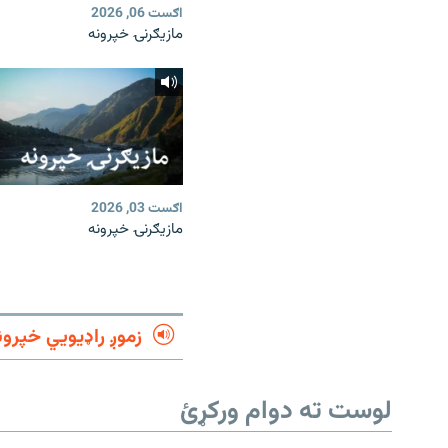
اګست 06, 2026
مازیګرنۍ خپرونه
اګست 03, 2026
مازیګرنۍ خپرونه
زموږ راډیويي خپرون
لوست ته دوام ورکړئ