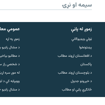
سیمه او نړۍ
زموږ له پاڼې
عمومي معل
ټولې ویډیوګانې
زموږ په اړه
پښتونخوا
د مشال راډيو ب
Gandhara
د افغانستان اړوند مطالب
د مطالبو بیاخپر
پاکستان
د شخصي راز سا
موږ وڅارئ
د بلوچستان اړوند مطالب
له موږ سره اړی
د خپرونو جدول
ووبپاڼه کې د ل
د ازادې اروپا راډیو ټولې ووبپاڼې
ځانګړې پاڼې او مطالب
د مشال راډیو 