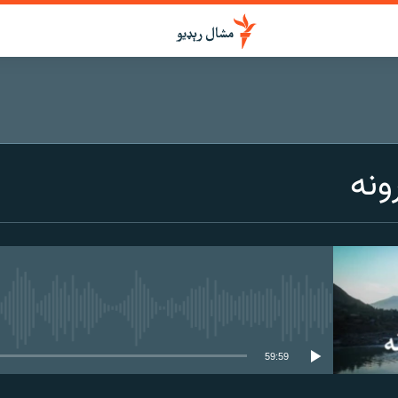
ونه
هېڅ میډیايي سرچینه اوس نشته
59:59