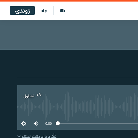
ژوندۍ
نښلول
0:00
د ډاېرېکټ لېنک