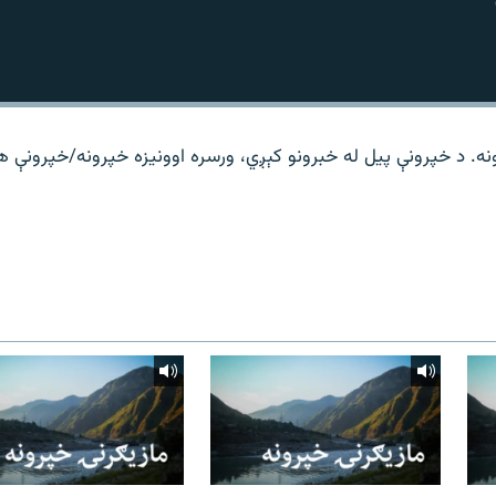
نه. د خپرونې پیل له خبرونو کېږي، ورسره اوونیزه خپرونه/خپرونې 