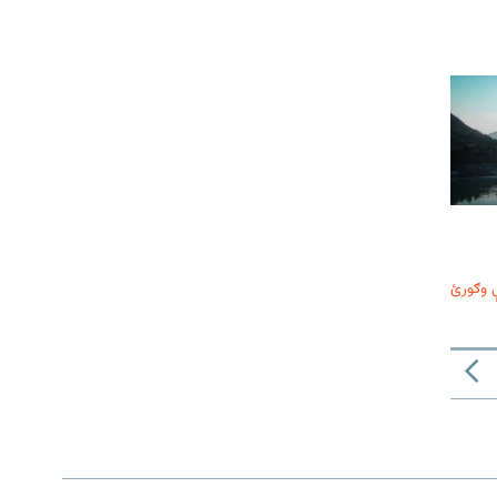
 وګورئ