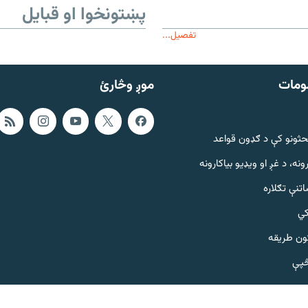
پښتونخوا او قبایل
تفصیل...
ومات
موږ وڅارئ
حثونو کې د ګډون قواعد
ونه، د غږ او ویډیو بیاکارونه
تنې تګلاره
کي
ټون طریقه
څپې