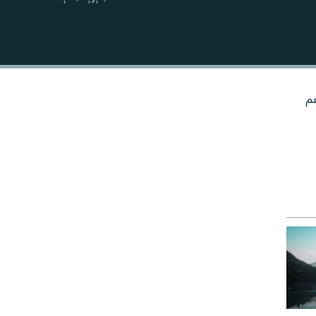
نښلول
هم