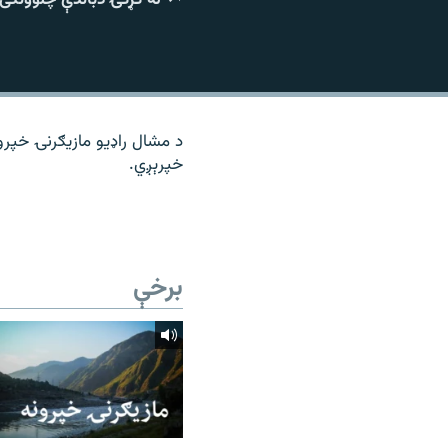
۱۴ ساعته راډیويي خپرونې
رشئ
د مشال راډیو مازیګرنۍ خپرو
خپرېږي.
برخې