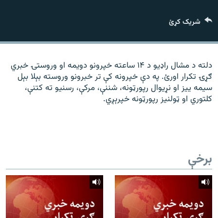
رشئ
۱۴ ساعته راډیويي خپرونې
شریک کړئ
Gandhara
موږ وڅارئ
دلته د مشال راډیو د ۱۴ ساعته خپرونو دویمه او وروستۍ خبري
ګړۍ تکرار اورئ. په دې خپرونه کې تر خبرونو وروسته بېلا بېل
سیمه ییز او نړیوال رپورټونه، شننې، مرکې، رسنیو ته کتنې،
کلتوري او ټولنیز رپورټونه خپرېږي.
د ازادې اروپا راډیو ټولې ووبپاڼې
برخې