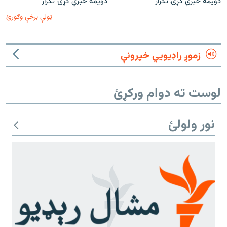
دویمه خبري ګړۍ تکرار
دویمه خبري ګړۍ تکرار
ټولې برخې وګورئ
زموږ راډیويي خپرونې
لوست ته دوام ورکړئ
نور ولولئ