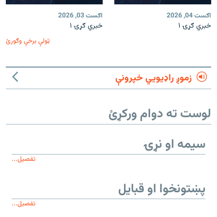
اګست 04, 2026
اګست 03, 2026
خبري ګړۍ ۱
خبري ګړۍ ۱
ټولې برخې وګورئ
زموږ راډیويي خپرونې
لوست ته دوام ورکړئ
سیمه او نړۍ
تفصیل...
پښتونخوا او قبایل
تفصیل...