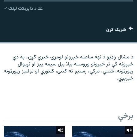
رشئ
۱۴ ساعته راډیويي خپرونې
د ډاېرېکټ لېنک
Gandhara
شریک کړئ
موږ وڅارئ
د مشال راډیو د نهه ساعته خپرونو لومړۍ خبري ګړۍ. په دې
خپرونه کې تر خبرونو وروسته بېلا بېل سیمه ییز او نړیوال
د ازادې اروپا راډیو ټولې ووبپاڼې
رپورټونه، شننې، مرکې، رسنیو ته کتنې، کلتوري او ټولنیز رپورټونه
خپرېږي.
برخې