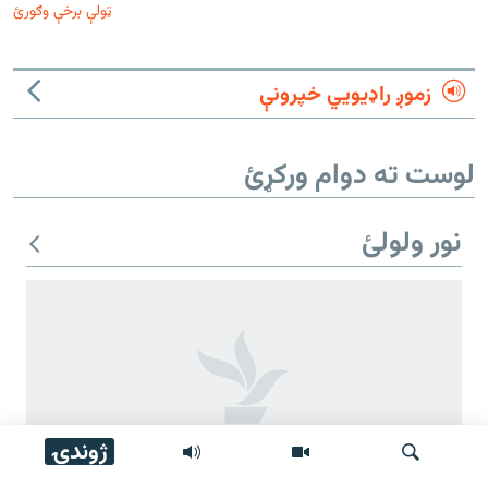
ټولې برخې وګورئ
زموږ راډیويي خپرونې
لوست ته دوام ورکړئ
نور ولولئ
ژوندۍ