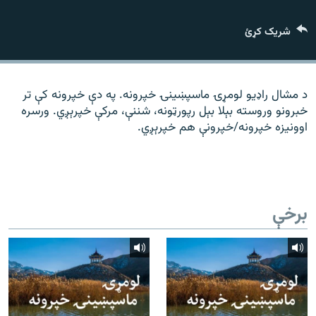
رشئ
۱۴ ساعته راډیويي خپرونې
شریک کړئ
Gandhara
موږ وڅارئ
د مشال راډیو لومړۍ ماسپښينۍ خپرونه. په دې خپرونه کې تر
خبرونو وروسته بېلا بېل رپورټونه، شننې، مرکې خپرېږي. ورسره
اوونیزه خپرونه/خپرونې هم خپرېږي.
د ازادې اروپا راډیو ټولې ووبپاڼې
برخې