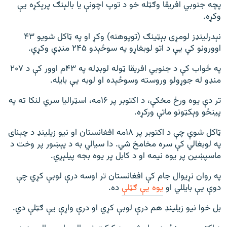
پچه جنوبي افريقا وګټله خو د توپ اچونې یا بالېنګ پرېکړه یې
وکړه.
نېدرلينډز لومړی بېټينګ (توپوهنه) وکړ او په ټاکل شويو ۴۳
اوورونو کې يې د اتو لوبغاړو په سوځېدو ۲۴۵ منډې وکړې.
په ځواب کې د جنوبي افريقا ټوله لوبډله په ۴۳م اوور کې د ۲۰۷
منډو له جوړولو وروسته وسوځېده او لوبه يې بايله.
تر دې يوه ورځ مخکې، د اکتوبر پر ۱۶مه، اسټراليا سري لنکا ته په
پينځو وېکټونو ماتې ورکړه.
ټاکل شوې چې د اکتوبر پر ۱۸مه افغانستان او نیو زیلینډ د چېنای
په لوبغالي کې سره مخامخ شي. دا سيالي به د پېښور پر وخت د
ماسپښین پر یوه نیمه او د کابل پر يوه بجه پيلېږي.
په روان نړيوال جام کې افغانستان تر اوسه درې لوبې کړي چې
دوې يې بايللي او
يوه يې ګټلې
ده.
بل خوا نيو زيلينډ هم درې لوبې کړي او درې واړې يې ګټلې دي.