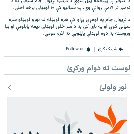
د اکتوبر پر پينځمه پيل شوې د کرکټ نړيوال جام سيالۍ به د
نومبر تر ۱۹مې روانې وي. په سياليو کې ۱۰ لوبډلې برخه اخلي.
د نړیوال جام په لومړي پړاو کې هره لوبډله له نورو لوبډلو سره
سیالي کوي او په پای کې به د سر څلور لوبډلې نيمه پايلوبې او بيا
وروسته به دوه لوبډلې پايلوبې ته لاره مومي.
شریک کړئ
Follow us
لوست ته دوام ورکړئ
نور ولولئ