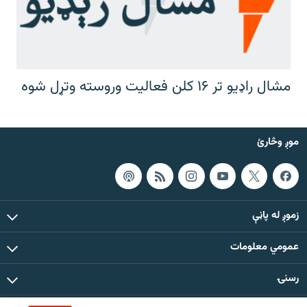
مشال راډیو تر ۱۶ کلن فعالیت وروسته وتړل شوه
موږ وڅارئ
زموږ له پاڼې
عمومي معلومات
رسنۍ