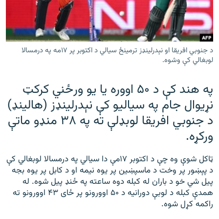
رشئ
۱۴ ساعته راډیويي خپرونې
Gandhara
د جنوبي افريقا او نېدرلينډز ترمينځ سيالي د اکتوبر پر ۱۷مه په درمسالا
لوبغالي کې وشوه.
موږ وڅارئ
په هند کې د ۵۰ اووره يا يو ورځني کرکټ
نړيوال جام په سیاليو کې نېدرلينډز (هالينډ)
د ازادې اروپا راډیو ټولې ووبپاڼې
د جنوبي افريقا لوبډلې ته په ۳۸ منډو ماتې
ورکړه.
ټاکل شوې وه چې د اکتوبر ۱۷مې دا سیالي په درمسالا لوبغالي کې
د پېښور پر وخت د ماسپښین پر یوه نیمه او د کابل پر يوه بجه
پيل شي خو د باران له کبله دوه ساعته په ځنډ پيل شوه. له
همدې کبله د لوبې دورانيه د ۵۰ اوورونو پر ځای ۴۳ اوورونو ته
راکمه کړل شوه.